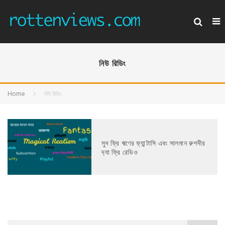
নিউ রিডিং
Home
নিউ রিডিং
সুদ ফ্রি ঋণের ফ‍্যান্টাসি এবং সালমান রুশদীর
দ‍্যা ফ্রি রেডিও