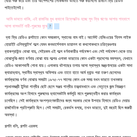
ঘোরা শুরু করে এবং তার আশেপাশের লোকজনও ভাবতে শুরু করসিলো রামানি ফ্রি রেডিও
পাইতেইসেই।
আমি ভাবতে থাকি, এই রামানির মুখ ক‍্যানো রিফ্লেক্টেড হচ্ছে সুদ ফ্রি ঋণের আশায় শাহবাগে
আসা বাসভর্তি নারী-পুরুষের মুখে
?
দ‍্যা ফ্রি রেডিও গল্পটাতে কোন সময়কাল, স্থানের নাম নাই। আর্নেস্ট হেমিংওয়ের ‘হিলস লাইক
হোয়াইট এলিফ‍্যান্টস’ গল্পে যেমন কনভার্সেশনাল ডায়ালগ বা কথপোকথনে চরিত্রগুলার
ব‍্যাকগ্রাউন্ড বোঝা যায়, সেইরকম এই গল্পে বর্ণনাকারীর পর্যবেক্ষণ এবং সেই পর্যবেক্ষণ থেকে তার
বোঝাবুঝি-জাত বর্ণনায় বোঝা যায় গল্পের এলাকা ভারতের কোন একটা প্রদেশের মফস্বল, যেখানে
রেডিও আকাশবানী শোনা যায়। এলাকায় বটগাছের তলায় আসা স্বাস্থ‍্য মন্ত্রণালয়ের একটা সাদা
ক‍্যারাভ‍্যান, স্থানীয় স্বাস্থ‍্য অফিসার এবং তাতে হাতে আর্ম ব‍্যান্ড পরা তরুণ ছেলেদের
কার্যক্রমের বর্ণনা বোঝায় সময়টা ১৯৭৫-৭৭ সালের কোন এক সময় যখন ভারতে তখনকার
প্রধানমন্ত্রী ইন্দিরা গান্ধীর ছোট ছেলে সঞ্জয় গান্ধীর তত্ত্বাবধানে এবং নেতৃত্বে জন্ম নিয়ন্ত্রণ
কার্যক্রমের অংশ হিসাবে পুরুষদের ভ‍্যাসেকটমি কর্মসূচি মানে পুরুষত্বহীন করার কার্যক্রম
চলেছিল। সেই কার্যক্রমে অংশগ্রহণকারীদের জন‍্য সরকার থেকে উপহার হিসাবে রেডিও দেয়ার
রাজনৈতিক প্রতিশ্রুতি ছিল। সেই সময়টা, রেকর্ডস বলছে, তখন ভারতে, দুই বছরই ছিল জরুরী
অবস্থা।
গল্পটা বলি, গল্পটা এরকম: