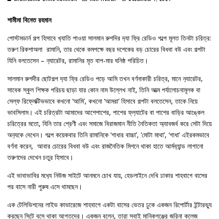
শামীমা বিনেত রহমান
পোস্টমডার্ন গল্প হিসাবে খ‍্যাতি পাওয়া সালমান রুশদির দ‍্যা ফ্রি রেডিও গল্পে মূলত তিনটা চরিত্র:
তরুণ রিকশাঅলা রামানি, তার থেকে কমপক্ষে বছর দশেকের বড় চোরের বিধবা বউ এবং গল্পটা
যিনি বলতেসেন – ন‍্যারেটর, রামানির মৃত বাপ-মার ঘনিষ্ঠ পরিচিত।
সালমান রুশদীর ছোটগল্প দ‍্যা ফ্রি রেডিও পড়ে আমি তখন বর্ণনাকারী চরিত্র, মানে ন‍্যারেটর,
সাবেক স্কুল শিক্ষক পরিচয় ছাড়া যার কোন নাম উল্লেখ নাই, তিনি আত্ম পর্যালোচনামূলক বা
সেল্ফ রিফ্লেক্টিভভাবে কখনো ‘আমি’, কখনো ‘আমরা’ হিসাবে গল্পটা বলতেসেন, তাকে নিয়ে
ভাবসিলাম। এই চরিত্রটা আমাদের আশেপাশের, পাশের ফ্ল‍্যাটের বা পাশের বাড়ির আঙ্কেল
চরিত্রের মতো, যিনি তার শ্রেণী এবং সমাজে বিরাজমান নীতি নৈতিকতা অ‍্যাবজর্ব করে সেটা দিয়ে
অন‍্যকে দেখেন। গল্পে কয়েকবার তিনি রামানিকে ‘গাধার বাচ্চা’, ‘মোটা মাথা’, ‘গাধা’ এইরকমভাবে
বর্ণনা করেন, আবার চোরের বিধবা বউ এবং রাজনৈতিক মিশনে থাকা হাতে আর্মব‍্যান্ড লাগানো
তরুণদের দেখেন চতুর হিসাবে।
এই ভাবাভাবির মধ‍্যে নিউজ সাইটে আনমনে চোখ যায়, হেডলাইনে দেখি ঢাকার শাহবাগে বাসের
পর বাসে নারী পুরুষ এসে থামছেন।
এক টেলিভিশনের লাইভ কাভারেজে শাহবাগে একটা বাসের ভেতর ঢুকে একজন রিপোর্টার ইন্টারভ‍্যু
করছেন সিটে বসে থাকা আগতদের। একজন বলেন, তারা সবাই মানিকগঞ্জের জরিনা কলেজ