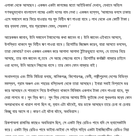
এলাকা থেকে আসছেন। একজন একটা কাগজের মতো আইডিকার্ড দেখান, যেখানে অহিংস
গণঅভ‍্যুত্থান বাংলাদেশ নামের একটা দলের নাম লেখা। একজন বল্লেন, ‘আমাদের বলসে ঢাকায়
এসে সমাবেশ করে ফিরে যাওয়ার পর সুদ বিহীন ঋণ পাওয়া যাবে ১ লাখ থেকে এক কোটি টাকা।
যার ব‍্যবসা যেমন, যার প্রয়োজন যেমন, সেরকম।’
আরেকজন জানান, উনি সমাবেশ টমাবেশের কথা জানেন না। উনি জানেন এইখানে আসলে,
উপস্থিত থাকলে সুদ বিহীন ঋণ পাওয়া যাবে। রিপোর্টার জিজ্ঞেস করেন, যারা আসতে বলসেন,
তারা কোথায়? তখন একজন একজন করে আলাদা আলাদা ইন্টারভ‍্যুতে বলেন, যে তাদের নিয়ে
আসছে, তার নাম জানেন না,তবে সে আছে পেছনের বাসে। রিপোর্টার কনটাক্ট নাম্বার চাইলে
ওরা বলেন, উনি আছেন পিছনের বাসে। তার কোন ফোন নাম্বার নাই।
সংবাদপত্র এবং টিভি মিডিয়া বলছে, মানিকগঞ্জ, কিশোরগঞ্জ, ফেনী, লক্ষ্ণীপুরসহ দেশের বিভিন্ন
মফস্বল, গ্রাম অঞ্চল এবং শহরের বস্তিগুলা থেকে তারা আসছেন। ইনারা সবাই বিশ্বাসে ভর
করে আসছেন যে শাহবাগে গিয়ে উপস্থিত থাকলে মিনিমাম একলাখ টাকা লোন পাওয়া যাবে, সুদ
দেয়া লাগবে না। সুদ ফ্রি ঋণ। সুদ ফ্রি লোনের আসায় টিভি ফুটেজে দেখা মুখগুলার মধ‍্যে কোন
অপরাধবোধ বা খারাপ লাগা ছিল না, য‍্যান এটা ঘটবেই, যার ডাকে আসছেন তারে চেনা না চেনায়
কিচ্ছু যায় আসে না। কারণ এই ঘটনা ঘটবে, অবভিয়াস।
রিকশাঅলা রামানির কাছেও অবভিয়াস ছিল, সে একটা ফ্রি রেডিও পাবে যদি সে ভ‍্যাসেকটমি
করে। একটা ফ্রি রেডিও পাবে ভাইবা-ভাইবা সে সত‍্যি সত‍্যি একটা ইমাজিনেটিভ রেডিও নিয়া