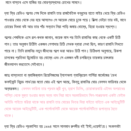
মানে বাস্তব এসে হাজির হয় ঘোরগ্রস্থদের চোখের সামনে।
দ‍্যা ফ্রি রেডিও গল্পের শেষ দিকে রামানি তার রাজনৈতিক বন্ধুদের হাতে মাইর খেয়ে ফ্রি রেডিও
পাওয়ার ঘোর থেকে বের হয়ে আসলেও সে আরেক ঘোরে ঢুকে পড়ে। রিক্সা বেইচা তার বউ, মানে
চোরের বিধবা বউ আর তার পাঁচ সন্তান নিয়া পাড়ি জমায় বোম্বে, হিরো হওয়ার স্বপ্নে।
গল্পের শেষদিকে এসে গল্প-কথক জানান, কয়েক মাস পর তিনি রামানির কাছ থেকে একটি চিঠি
পান। তার অনুমান চিঠিটা একজন পেশাদার চিঠি লেখক দ্বারা লেখা ছিল, কারণ রামানি লিখতে
পারে না। তিনি রামানির নতুন জীবনের গল্পে ভরা আরও চিঠি পান। চিঠিগুলা অনুসারে, রিকশা
চালকের প্রতিভা উন্মোচিত হয় বোম্বে এবং সে একজন ধনী চলচ্চিত্র তারকার চমৎকার
জীবনযাপন করতেসে সেইখানে।
জাদু বাস্তবতা বা ম‍্যাজিক‍্যাল রিয়েলিজমের ট‍্যাগঅলা গ‍্যাব্রিয়েল গার্সিয়া মার্কেজের ‘ডেথ
কনস্ট‍্যান্ট বিয়ন্ড লাভ’য়ের মতো ঘোর এই গল্পে আছে, কিন্তু রামানির ঘোর নেলসন ফারিনার থেকে
অন‍্যরকম।
নেলসন ফারিনা তার প্রথম স্ত্রী খুন, ড্রাগ ডিলিং, চোরাকারবারি এইসব অপরাধের
শাস্তি থেকে মুক্ত হওয়ার জন‍্য অন‍্য নাম নিয়া মানে সরকারিভাবে সিল-সাপ্পরঅলা একটা ফেইক
আইডি পাইতে মরিয়া থাকে আর রামানি তার ঘোরের ভিতর দিয়া যাইতে যাইতে এক আইডেন্টিটি
থেকে আরেক আইডেন্টিটি, এক পার্সোনালিটি থেকে আরেক পার্সোনালিটিতে রূপান্তর হৈতে
থাকে।
দ‍্যা ফ্রি রেডিও প্রকাশিত হয় ১৯৯৪ সালে সালমান রুশদীর বই ‘ইস্ট,ওয়েস্ট’য়ে। সংকলনটা