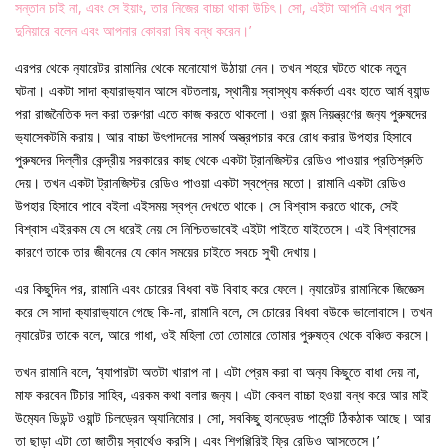
সন্তান চাই না, এবং সে ইয়াং, তার নিজের বাচ্চা থাকা উচিৎ। সো, এইটা আপনি এখন পুরা
দুনিয়ারে বলেন এবং আপনার কোবরা বিষ বন্ধ করেন।’
এরপর থেকে ন‍্যারেটর রামানির থেকে মনোযোগ উঠায়া নেন। তখন শহরে ঘটতে থাকে নতুন
ঘটনা। একটা সাদা ক‍্যারাভ‍্যান আসে বটতলায়, স্থানীয় স্বাস্থ‍্য কর্মকর্তা এবং হাতে আর্ম ব‍্যান্ড
পরা রাজনৈতিক দল করা তরুণরা এতে কাজ করতে থাকলো। ওরা জন্ম নিয়ন্ত্রণের জন‍্য পুরুষদের
ভ‍্যাসেকটমি করায়। আর বাচ্চা উৎপাদনের সামর্থ অস্ত্রপচার করে রোধ করার উপহার হিসাবে
পুরুষদের দিল্লীর কেন্দ্রীয় সরকারের কাছ থেকে একটা ট্রানজিস্টর রেডিও পাওয়ার প্রতিশ্রুতি
দেয়। তখন একটা ট্রানজিস্টর রেডিও পাওয়া একটা স্বপ্নের মতো। রামানি একটা রেডিও
উপহার হিসাবে পাবে বইলা এইসময় স্বপ্ন দেখতে থাকে। সে বিশ্বাস করতে থাকে, সেই
বিশ্বাস এইরকম যে সে ধরেই নেয় সে নিশ্চিতভাবেই এইটা পাইতে যাইতেসে। এই বিশ্বাসের
কারণে তাকে তার জীবনের যে কোন সময়ের চাইতে সবচে সুখী দেখায়।
এর কিছুদিন পর, রামানি এবং চোরের বিধবা বউ বিবাহ করে ফেলে। ন‍্যারেটর রামানিকে জিজ্ঞেস
করে সে সাদা ক‍্যারাভ‍্যানে গেছে কি-না, রামানি বলে, সে চোরের বিধবা বউকে ভালোবাসে। তখন
ন‍্যারেটর তাকে বলে, আরে গাধা, ওই মহিলা তো তোমারে তোমার পুরুষত্ব থেকে বঞ্চিত করসে।
তখন রামানি বলে, ‘ব‍্যাপারটা অতটা খারাপ না। এটা প্রেম করা বা অন‍্য কিছুতে বাধা দেয় না,
মাফ করবেন টিচার সাহিব, এরকম কথা বলার জন‍্য। এটা কেবল বাচ্চা হওয়া বন্ধ করে আর মাই
উম‍্যেন ডিডন্ট ওয়ান্ট চিলড্রেন অ‍্যানিমোর। সো, সবকিছু হানড্রেড পার্সেন্ট ঠিকঠাক আছে। আর
তা ছাড়া এটা তো জাতীয় স্বার্থেও করসি। এবং শিগগ্গিরিই ফ্রি রেডিও আসতেসে।’