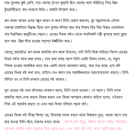
তার তুলনায় কুষ্ঠ রোগি, তার বোম্বে (তখন মুম্বাই ছিল বোম্বে নামে পরিচিত) গিয়ে ফিল্ম
ইন্ড্রাস্ট্রিতে নাম লেখানো উচিৎ। রামানি বিশ্বাস করে।
গল্প-কথক আবার এদের পছন্দ করেন না কারণ তিনি খেয়াল করসেন, যুব আন্দোলনের এইসব
তরুণরা রামানিকে ফিল্মের হিরো বলে ফুলায়-ফাঁপায় আর তার টাকায় ফ্রি ফ্রি বিয়ার এলকোহল
খায় ইরানিয়ান ক‍্যান্টিনের পেছনে। চোরের বিধবা বউও তাকে পাবলিকলি শ্রী কৃষ্ণের মতো সুন্দর
বলে আর ফিল্ম স্টার হওয়ার স্বপ্নে উজ্জীবিত করে।
যেহেতু ন‍্যারেটর/ গল্প-কথক রামানির বাপ-মাকে চিনতেন, তাই তিনি নিজে দায়িত্ব নিলেন চোরের
বিধবা বউ’র সাথে কথা বলার। তবে কথা বলার আগে তিনি একটা হিসাব চালান, যে, স্কুল
শিক্ষক হওয়ায় সামাজিক ভাবে তার একটা ভালো অবস্থান আছে, আর তার কাছে এসে যদি
চোরের বিধবা বউ কথা বলে, তাইলে সেও জানে তার সামাজিকভাবে গ্রহণযোগ‍্যতা বাড়বে। তিনি
নিশ্চিত হন যে তিনি ডাকলে চোরের বউ আসবে।
মৃত চোরের বউ যখন বটতলার দোকানে আসে, তিনি তাকে ডাকেন। সে আসে। তিনি তাকে
রামানির সাথে দেখা করতে নিষেধ করেন এবং বিধবা আশ্রমে কোথাও যাইতে বলেন, ওইখানে
গিয়া এই প্রার্থনা করতে যে এখন আর বিধবা বলিদান প্রথা নাই।
চোরের বিধবা বউ তীব্র ক্ষিপ্ত হয়, চিল্লায়া তাকে বলতে থাকে বিষাক্ত বুড়া, আরো আগে তার
মরে যাওয়া উচিৎ ছিল; তারপর বলতে থাকে:
‘লেট মি টেল ইয়‍্যু, মিস্টার টিচার সাহিব, রিটায়ার্ড,
আপনার রামানি বলসে আমাকে বিয়ে করার কথা, এবং আমি বলি নাই, কারণ আমি আর কোন