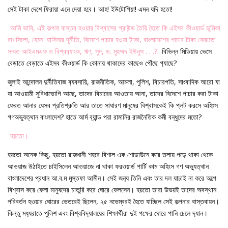
সেই টাকা দেশে ফিরায়া এনে দেয়া হবে। আহ! ইউটোপিয়া! এমন যদি হতো!
আমি ভাবি, এই কল্পনা বাস্তব হওয়ার বিশ্বাসের গ্রাউন্ড তৈরি হৈতে কি এইসব কীওয়ার্ড ভূমিকা
রাখসিলো, যেমন: হাসিনার দূর্নীতি, বিদেশে পাচার হওয়া টাকা, বাংলাদেশের পাচার টাকা ফেরাতে
সম্মত আইএমএফ ও বিশ্বব‍্যাংক, ঋণ, সুদ, ড. মুহম্মদ ইউনুস . . .?
বিভিন্ন মিডিয়ায় ভেসে
বেড়াতে বেড়াতে এইসব কীওয়ার্ড কি কোনায় থাকাদের কাছেও পৌঁছে গ‍্যাছে?
জুলাই আন্দোলন দুর্নীতিবাজ ব‍্যবসায়ি, রাজনীতিক, আমলা, পুলিশ, বিচারপতি, সাংবাদিক আরো যা
যা আওয়ামী সুবিধাভোগি আছে, তাদের বিচারের আওতায় আনা, তাদের বিদেশে পাচার করা টাকা
ফেরত আনার যেসব প্রতিশ্রুতি আর তাতে সাধারণ মানুষের বিশ্বাসকেই কি প্লট করসে অহিংস
গণঅভ‍্যুত্থান বাংলাদেশ? হাতে আর্ম ব‍্যান্ড পরা রামানির রাজনৈতিক কর্মী বন্ধুদের মতো?
হয়তো।
হয়তো অনেক কিছু, হয়তো রাজধানী শহরে বিশাল এক শোডাউনে করে তলায় পড়ে থাকা থেকে
আওয়াজ উঠাইতে চাইসিলেন আওয়াজে না থাকা ফরওয়ার্ড পার্টি কাম অহিংস গণ অভ‍্যুত্থান
বাংলাদেশের প্রধান আ.ব.ম মুস্তফা আমীন। সেই জন‍্য তিনি এবং তার দল যাচাই না করে অল্পে
বিশ্বাস করে ফেলা মানুষদের চাতুরি করে ঘোরে ফেলসেন। হয়তো তারা উভয়ই তাদের অবস্থান
পরিবর্তন হওয়ার ঘোরের ভেতরেই ছিলেন, ২৫ নভেম্বরই হৈতে যাচ্ছিল সেই কল্পনার বাস্তবায়ন।
কিন্তু মধ‍্যরাতে পুলিশ এবং বিশ্ববিদ‍্যালয়ের শিক্ষার্থীরা দুই পক্ষের ঘোরে পানি ঢেলে দ‍্যান।