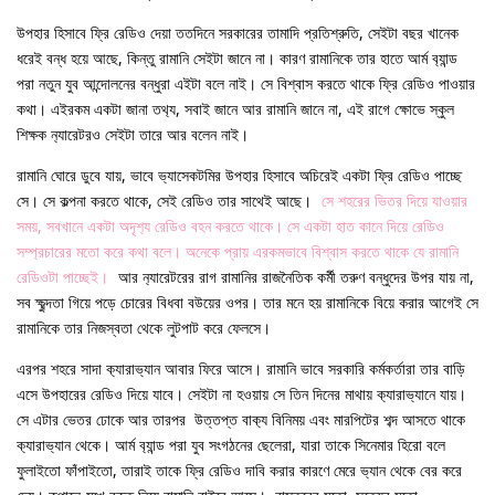
উপহার হিসাবে ফ্রি রেডিও দেয়া ততদিনে সরকারের তামাদি প্রতিশ্রুতি, সেইটা বছর খানেক
ধরেই বন্ধ হয়ে আছে, কিন্তু রামানি সেইটা জানে না। কারণ রামানিকে তার হাতে আর্ম ব‍্যান্ড
পরা নতুন যুব আন্দোলনের বন্ধুরা এইটা বলে নাই। সে বিশ্বাস করতে থাকে ফ্রি রেডিও পাওয়ার
কথা। এইরকম একটা জানা তথ‍্য, সবাই জানে আর রামানি জানে না, এই রাগে ক্ষোভে স্কুল
শিক্ষক ন‍্যারেটরও সেইটা তারে আর বলেন নাই।
রামানি ঘোরে ডুবে যায়, ভাবে ভ‍্যাসেকটমির উপহার হিসাবে অচিরেই একটা ফ্রি রেডিও পাচ্ছে
সে। সে কল্পনা করতে থাকে, সেই রেডিও তার সাথেই আছে।
সে শহরের ভিতর দিয়ে যাওয়ার
সময়, সবখানে একটা অদৃশ‍্য রেডিও বহন করতে থাকে। সে একটা হাত কানে দিয়ে রেডিও
সম্প্রচারের মতো করে কথা বলে। অনেকে প্রায় এরকমভাবে বিশ্বাস করতে থাকে যে রামানি
রেডিওটা পাচ্ছেই।
আর ন‍্যারেটরের রাগ রামানির রাজনৈতিক কর্মী তরুণ বন্ধুদের উপর যায় না,
সব ক্ষুব্দতা গিয়ে পড়ে চোরের বিধবা বউয়ের ওপর। তার মনে হয় রামানিকে বিয়ে করার আগেই সে
রামানিকে তার নিজস্বতা থেকে লুটপাট করে ফেলসে।
এরপর শহরে সাদা ক‍্যারাভ‍্যান আবার ফিরে আসে। রামানি ভাবে সরকারি কর্মকর্তারা তার বাড়ি
এসে উপহারের রেডিও দিয়ে যাবে। সেইটা না হওয়ায় সে তিন দিনের মাথায় ক‍্যারাভ‍্যানে যায়।
সে এটার ভেতর ঢোকে আর তারপর উত্তপ্ত বাক‍্য বিনিময় এবং মারপিটের শব্দ আসতে থাকে
ক‍্যারাভ‍্যান থেকে। আর্ম ব‍্যান্ড পরা যুব সংগঠনের ছেলেরা, যারা তাকে সিনেমার হিরো বলে
ফুলাইতো ফাঁপাইতো, তারাই তাকে ফ্রি রেডিও দাবি করার কারণে মেরে ভ‍্যান থেকে বের করে