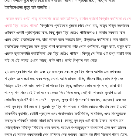
দেয়। কপালে-মুখে রক্ত নিয়ে রামানি বাইরে আসে। বাস্তবের মতো, সত‍্যের মতো
ইমাজিনেশনের মৃত‍্যু ঘটে রামানির।
কয়েক দফায় গল্পটা পড়ে মনোলগের মতো ভাবতেসিলাম, রামানি ক‍্যানো বিশ্বাস করসিলো যে সে
একটা ফ্রি রেডিও পাবে?
বিশ্বাসের প্লাটফরম খুঁজতে গিয়ে দেখা যায়, সত‍্যি-সত‍্যি সরকারের
ওইরকম একটা প্রতিশ্রুতি ছিল, কিছু পুরুষ ফ্রি রেডিও পাইসিলোও। আবার সরকারে ছিল
এমন একটা রাজনৈতিক দল, যারা অনেক বছর ক্ষমতায় ছিল, উন্নয়নও করসিলো। আর রামানি
রাজনৈতিক কর্মকান্ডের সঙ্গে যুক্ত থাকা কয়েকজনের কাছ থেকে শুনসিলো, অমুক ভাই, তমুক ভাই
এরকম ভ‍্যাসেকটমি করাইসিলো এবং ফ্রি রেডিও পাইসে। কিন্তু সে নিজে ওই তথ‍্য যাচাই করে
নাই যে এই অফার এখনো আছে, নাকি নাই। জাস্ট বিশ্বাস করে গেছে।
২৪ নভেম্বর দিবাগত রাত এবং ২৫ নভেম্বর সকালে সুদ ফ্রি ঋণের আশায় এত লোকজন
শাহবাগে এসে জমা হন, খবর পড়ে, দেখে, আমি ভাবতে থাকি, কীসের টান, কোন বিশ্বাসের
ভিত্তি এইখানে? তারা নগদ টাকা পাবেন ফ্রি-ফ্রি, এইরকম কোন আশ্বাস না, তারা ঋণ
পাবেন, ঋণ মানে যেই টাকা আবার ফেরত দিয়ে দিতে হবে, সেই ঋণ পাওয়ার সুযোগ এতো
লোভনীয় ক‍্যানো? ঋণ কে দেয়? – ব‍্যাংক, ক্ষুদ্র ঋণ প্রদানকারি এনজিও, মহাজন। এবং এরা
কেউ সুদ ফ্রি ঋণ দেয় না। সুতরাং সুদ ফ্রি ঋণ পাওয়া রামানির রেডিও পাওয়ার মতোই একটা
আকর্ষনীয় ব‍্যাপার, যেইটা প্রত‍্যক্ষ এবং পরোক্ষভাবে অর্থনৈতিক, সামাজিক, এবং সাংস্কৃতিক
অবস্থার পরিবর্তন আনার সামর্থ তৈরি করে। কিন্তু সুদ ফ্রি এই ঋণের টাকার যোগান হবে
কোত্থেকে? বিভিন্ন মিডিয়ার খবর বলসে, অহিংস গণঅভ‍্যুত্থান বাংলাদেশ এমন কথা তাদের
বলসে যে সাবেক প্রধানমন্ত্রী শেখ হাসিনার দেড় দশকের মেয়াদে যত টাকা বিদেশে পাচার হৈসে,