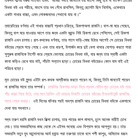
একদম গল্পের শুরুর লাইনটা এমন: “আমরা সবাই জানতাম ওর ভালো কিছু হবে না যতক্ষণ চোরের
বিধবা বউ ওর শরীরে, মাংসে তার নখ গেঁথে রাখসিল, কিন্তু ছেলেটা ছিল নির্দোষ, একেবারে
একটা গাধার বাচ্চা, এমন লোকজনদের শেখানো যায় না।”
ন‍্যারেটরের বর্ণনায় এই গাধার বাচ্চাই প্রধান চরিত্র, রিকশাঅলা রামানি। বাপ-মা মরে গেছেন,
কিন্তু বাপ মরে যাওয়ার আগে তার জন‍্য একটা ব্রান্ড নিউ রিকশা রেখে গেসিলেন, সেই রিকশা
রামানি এখন চালায়। গল্প-কথকের বর্ণনায়, তার গালে দাড়ি-মোছ উঠার আগেই সে চোরের বিধবা
বউয়ের প্রেমে পড়ে গেছে। এবং তার ধারণা, উপার্জন করে দুই বেলা খাবার যোগাড় করতে পারা
সুপুরুষ রামানিকে টার্গেট করে প্রেমে ফেলেছে চোরের বিধবা বউ, যার জন‍্য তার স্বামী একটা
কানা কড়িও রেখে যায় নাই, পাঁচটা সন্তান ছাড়া। চোরের বিধবা বউয়েরও কোন নাম নাই এই
পরিচয় ছাড়া।
মৃত চোরের বউ সুন্দর এইটা গল্প-কথক অস্বীকার করতে পারেন না, কিন্তু তিনি মানতেই পারেন
না রামানির সাথে তার সম্পর্ক।
রামানির রিকশায় ভাড়া দিয়ে প্রথম যেদিন মৃত চোরের বউ তার
পাঁচ বাচ্চা নিয়ে উঠে, তার মনে হৈসিল এই ভাড়ার টাকাটা চোরের বউয়ের ইনভেস্টমেন্ট রামানির
সাথে প্রেম করার।
ওই দিনের ঘটনার পরই অবশ‍্য রামানি আর চোরের বিধবা বউকে একসাথে
দেখা যায় সবখানে।
সদ‍্য তরুণ বয়সি রামানি যখন রিক্সা চালায়, তার পায়ের কাপ মাসলে, চুলে অনেক নারীই চোখ
দেয়। তার সমবয়সিদের কাছ থেকে সে এইসব শুনেছে এবং বিশ্বাস করে আপ্লুত হয়। তার
সমবয়সি নতুন যুব আন্দোলনের আর্ম ব‍্যান্ড পরা তরুণরা তাকে বলে শশী কাপুর, অমিতাভ বচ্চন