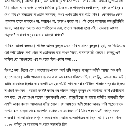
করে ফেলেছে। তাহলে বুঝেন, কত রূপী মানুষ থাকতে পারে। তার চেহারা এখনো উন্মোচন হয়
নি। সাঁওতালদের ওপর হামলার ভিডিও ফুটেজে তাকে পরিস্কার দেখা গেল, ছবিতে পরিস্কার
দেখা যায় সে মারতিছে সাঁওতাল সদস‍্যক, অথচ এখন তার নাম পাল্টে গেল। কোনদিনও কোন
প্রশাসন তাকে ডাকবেও না, সরাবেও না, তলবও করবে না। এই দেশে আমাদের জনপ্রতিনিধি
বলেন, আর যারা তদন্ত করে প্রতিবেদন দেয়, তাদের অবস্থা হলো এই। কোথায় আস্থা
মানুষের? সাধারণ মানুষ কোথায় আস্থা রাখবে?
শা.বি.র: ভালো বলছেন। শাকিল আকন্দ বুলবুল এখন শাকিল আলম বুলবুল। হ‍্যা, সব ভিডিওতে
তো স্পষ্ট তাকে দেখা গেছে সাঁওতালদের ঘরে আগুন দিতে, বাগদাফার্মের ভেতর। কিন্তু এই
শাকিল তো আপনাদের এই সংগঠনে ছিল একটা সময় . . .
ফি.বা.: হ‍্যা, ছিলো তো। সাহেবগঞ্জ-বাগদা ফার্ম ভূমি উদ্ধার সংগ্রাম কমিটি আমরা শুরু করি
২০১৩ সালে। আমি শাজাহান প্রধান এবং আরেকজন সাঁওতাল ছিল চরণ টুডু, আমরা শুরু করি।
আমি আহবায়ক ছিলাম আর একটা এডহক কমিটি করি আমরা সেইটাতে শাজাহান প্রধান ছিলেন
সাধারণ সম্পাদক। আমরা কমিটি করার পর শাকিল আকন্দ বুলবুল সে আমাদের সাথে যোগাযোগ
শুরু করে, সে তো তখন অনেক প্রভাবশালী নেতা, ছাত্রলীগের উপজেলা কমিটির সভাপতি ছিল,
এমপি আবুল কালাম আজাদের ঘনিষ্ঠ লোক। সে আমাদের জমি ফেরত আনার দাবি আন্দোলনকে
সমর্থন করে বল্লো তাকে সভাপতি বানালে সে আমাদের দাবি নিয়ে প্রধানমন্ত্রী পর্যন্ত যেতে
পারবো। আমরা তাকে বিশ্বাস করেছিলাম। আমি সহসভাপতির দায়িত্ব নেই। ২০১৪ থেকে
২০১৬ পর্যন্ত সে আমাদের সংগঠনে সভাপতি ছিল।