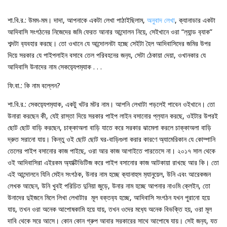
শা.বি.র.: উমম-মম। দাদা, আপনাকে একটা লেখা পাঠাইছিলাম,
অনুবাদ লেখা
, ক‍্যানাডার একটা
আদিবাসি সংগঠনের নিজেদের জমি ফেরত আনার আন্দোলন নিয়ে, সেইখানে ওরা “ল‍্যান্ড ব‍্যাক”
শব্দটা ব‍্যবহার করছে। তো ওখানে যে আন্দোলনটা হচ্ছে সেইটা হৈল আদিবাসিদের জমির উপর
দিয়ে সরকার যে পাইপলাইন বসাবে তেল পরিবহনের জন‍্য, সেটা ঠেকায়া দেয়া, ওখানকার যে
আদিবাসি উনাদের নাম সেকয়‍্যেপম‍্যাক . . .
ফি.বা.: কি নাম বল্লেন?
শা.বি.র.: সেকয়‍্যেপম‍্যাক, একটু খটর মটর নাম। আপনি লেখাটা পড়লেই পাবেন ওইখানে। তো
উনারা করছেন কী, যেই রাস্তা দিয়ে সরকার পাইপ লাইন বসানোর প্ল‍্যান করছে, ওইটার উপরই
ছোট ছোট বাড়ি করছেন, চাক্কাঅলা বাড়ি যাতে করে সরকার ঝামেলা করলে চাক্কাঅলা বাড়ি
দ্রুত সরানো যায়। কিন্তু ওই ছোট ছোট ঘর-বাড়িগুলা করার কারণে অ‍্যামেরিকান যে কোম্পানি
তেলের পাইপ বসানোর কাজ পাইছে, ওরা আর কাজ আগাইতে পারতেসে না। ২০১৭ সাল থেকে
ওই আদিবাসিরা এইরকম অ‍্যাক্টিভিটিজ করে পাইপ বসানোর কাজ আটকায়া রাখছে আর কি। তো
এই আন্দোলনে যিনি মেইন সংগঠক, উনার নাম হচ্ছে ক‍্যানাহুস ম‍্যানুয়েল, উনি এবং আরেকজন
লেখক আছেন, উনি খুবই পরিচিত দুনিয়া জুড়ে, উনার নাম হচ্ছে আপনার নাওমি ক্লেইন, তো
উনাদের দুইজনে মিলে লিখা লেখাটার মূল বক্তব‍্য হচ্ছে, আদিবাসি সংগঠন যখন পুরানো হয়ে
যায়, তখন ওরা অনেক আপোষকামি হয়ে যায়, তখন ওদের মধ‍্যে অনেক বিভক্তি হয়, ওরা মূল
দাবি থেকে সরে আসে। কোন কোন গ্রুপ আবার সরকারের সাথে আপোষে যায়। সেই জন‍্য, যত