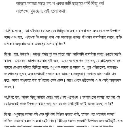
তাহলে আমরা সাড়ে চার শ একর জমি ছাড়তে পারি কিছু শর্ত
সাপেক্ষে, বুঝছেন, এই হলো কথা।
শা.বি.র: আচ্ছা, তো ওইখানে যে সমবায়ের ভিত্তিতে মাছ চাষ করা হবে এবং যে ফসল উৎপাদন
হচ্ছে এবং হবে, এইগুলা কি জয়পুর পড়া এবং মাদারপুর পাড়ার সাঁওতাল বাঙ্গালিরাই করবে, নাকি
এলাকার অন‍্যরাও আছে এরমধ‍্যে সমবায় কৃষিতে?
ফি.বা.: হ‍্যা, ইনারাই। জয়পুর মাদারপুর সহ আরো যারা আদিবাসি বাঙ্গালিরা আছে এখানে তারাই
করছে। এখন তো আগের চেহারায় নাই আর। এখন আসলে পরে দেখবেন, যে বাড়িঘরগুলো করা
হয়েছে সেগুলো ছড়িয়ে ছিটিয়ে আছে, শুধু এক জায়গা দু জায়গা না, পুরা এরিয়াতেই, জায়গায়-
জায়গায় ঘর তুলছে এবং সেখানেই বসবাস করে আমাদের সদস‍্যরা। সেখানে তারা সবজি চাষ
করে, আবার সাধ‍্যমত গাছ লাগিয়েছে কেউ কেউ। আগে থেকে পরিবেশটা এখন একটু অন‍্যরকম
হয়েছে।
শা.বি.র: হ‍্যা, অনেক কিছু আসলে চেইঞ্জ হয়ে গেছে এরমধ‍্যে । তাহলে তো আমার মনে হয় এই
যে নিজেরাই ফসল উৎপাদন করতেসেন, মনে হয় তো মোটামুটি সবাই ভালো আছে, না কি?
ফি.বা.: শুধুমাত্র আমরা যদি সেচ সুবিধাটা নিশ্চিত করতে পারি, তাহলে পরে শতভাগ আমরা
জমিতে চাষাবাদ করতে পারবো ১২টা মাস। বিভিন্ন ধরণের ফসলাদি উৎপাদন করে মোটামুটি খেয়ে