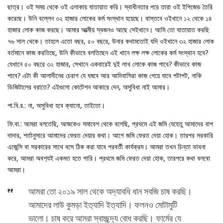
ছাত্র। ওই সময় থেকে ওই এলাকায় যাতায়াত করি। স্বাধীনতার পরে তারা ওই ইপিজেড তৈরি
করেছে। উনি বল্লেন ৩২ হাজার লোকের কর্ম সংস্থান হয়েছে। বাস্তবে ওইখানে ১২ থেকে ১৪
হাজার লোক কাজ করছে। আমার আত্মীয় স্বজনও আছে সেইখানে। আমি তো যাতায়াত করছি
৭৬ সাল থেকে। তাহলে এতো বছর, ৫০ বছরে, উনার কথামতোই যদি ওইখানে ৩২ হাজার লোক
বর্তমানে কাজ করতিছে, উনি কীভাবে বলতিছেন এই খানে লক্ষ লক্ষ লোকের কর্ম সংস্থান হবে?
যেখানে ৫০ বছরে ৩২ হাজার, সেখানে একবারেই দুই লাখ লোকে কাজ পাবে? কীভাবে কাজ
পাবে? এটা কী আলাদীনের চেরাগ যে ঘষবে আর আদিবাসিরা কাজ পেয়ে যাবে পটাপট, নাকি
ডিজিটালের বরাতে? এইগুলো কোটেশন আকারে দেন, অসুবিধা নাই আমার।
শা.বি.র.: না, অসুবিধা হবে ক‍্যানো, তাইতো।
ফি.বা.: আমরা বলতেছি, আজকেও সমাবেশ থেকে বলেছি, প্রথমে এই জমি যেহেতু আমাদের বাপ
দাদার, শর্তানুসারে আমাদের ফেরত দেয়ার কথা। আগে জমি ফেরত দেয়া হোক। তারপর সরকারি
এজেন্সি বা সরকারের সাথে বসে ঠিক করা যাবে পরবর্তী কার্যক্রম। আমরা তখন চিন্তা ভাবনা
করে, আমরা অবশ‍্যই একমত হতে পারি। প্রথমে জমি ফেরত দেয়া হোক, তারপরে কথা বলবো
আমরা।
আমরা তো ২০১৯ সাল থেকে অদ‍্যাবধি ধান সবজি চাষ করছি।
আমাদের লাউ কুমড়া ইত‍্যাদি ইত‍্যাদি। ফলনও মোটামুটি
ভালো। চাষ করে আমরা স্বাচ্ছন্দ‍্য বোধ করছি। ফার্মের যে