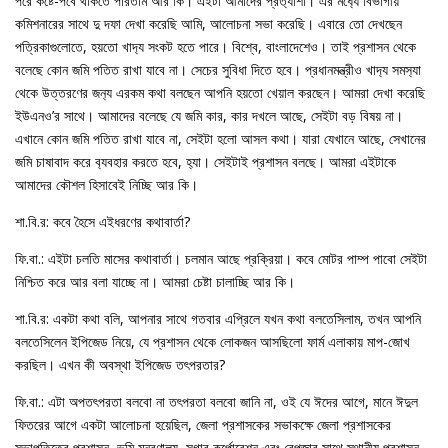
পরে কষ্টে-পর্বে থাকতে পারতাম আর কি। এইটা আমাদের প্রত‍্যাশা। এর মধ‍্যে বিভাগীয়
কমিশনারের সাথে দু দফা দেখা করেছি আমি, আলোচনা সভা করেছি। এবারে তো দেখছেন
পত্রিকাগুলোতে, হয়তো খাদ‍্য সংকট হতে পারে। বিশ্বে, বাংলাদেশেও। তাই প্রশাসন থেকে
বলেছে কোন জমি পতিত রাখা যাবে না। সেচের সুবিধা দিতে হবে। প্রধানমন্ত্রীও খাদ‍্য সমস‍্যা
থেকে উত্তরণের জন‍্য এরকম কথা বলছেন আপনি হয়তো খেয়াল করছেন। আমরা দেখা করেছি
ইউএনও’র সাথে। আমাদের বলেছে যে জমি কার, কার দখলে আছে, সেইটা বড় বিষয় না।
এখানে কোন জমি পতিত রাখা যাবে না, সেইটা হলো আসল কথা। যারা যেখানে আছে, সেখানের
জমি চাষাবাদ করে ব‍্যবহার করতে হবে, হ‍্যা। সেইটাই প্রশাসন বলছে। আমরা এইটাকে
আমাদের কৌশল হিসাবেই নিচ্ছি আর কি।
শা.বি.র: কবে হৈসে এইধরণের কথাবার্তা?
ফি.বা.: এইটা চলতি মাসের কথাবার্তা। চলমান আছে প্রক্রিয়া। কবে মোটর পাম্প পাবো সেইটা
নিশ্চিত করে আর বলা যাচ্ছে না। আমরা চেষ্টা চালাচ্ছি আর কি।
শা.বি.র: একটা কথা বলি, আপনার সাথে গতবার এপ্রিলে যখন কথা বলতেসিলাম, তখন আপনি
বলতেসিলেন ইপিজেড নিয়ে, যে প্রশাসন থেকে লোকজন আসছিলো ফার্ম এলাকায় মাপ-জোখ
করছিল। এখন কী অবস্থা ইপিজেড তৎপরতার?
ফি.বা.: এটা অপতৎপরতা বলবো না তৎপরতা বলবো জানি না, ওই যে ঈদের আগে, মানে ঈদুল
ফিতরের আগে একটা আলোচনা হয়েছিল, জেলা প্রশাসকের সভাকক্ষে জেলা প্রশাসকের
সভাপতিত্বে প্রশাসন, ভূমি মন্ত্রণালয়, সুগার কর্পোরেশন এবং বেপজার সাথে স্থানীয় প্রশাসন,