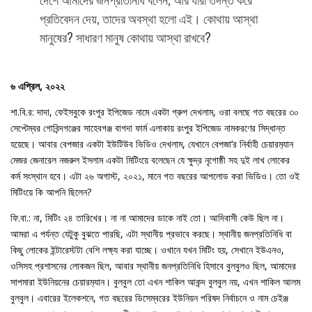
প্রতিবেদন দেয়, তাদের অবস্থা হলো এই। কোথায় আস্থা
মানুষের? সাধারণ মানুষ কোথায় আস্থা রাখবে?
৬ এপ্রিল, ২০২২
শা.বি.র: দাদা, ফেইসবুকে রংপুর ইপিজেড নামে একটা গ্রুপ দেখলাম, ওরা বলছে গত বছরের ৩০
সেপ্টেম্বর গোবিন্দগঞ্জের সাহেবগঞ্জ বাগদা ফার্ম এলাকায় রংপুর ইপিজেড নামকরণের সিদ্ধান্ত
হয়েছে। আবার বেপজার একটা ইউটিউব ভিডিও দেখলাম, যেখানে বেপজা’র নির্বাহী চেয়ারম‍্যান
মেজর জেনারেল নজরুল ইসলাম একটা মিটিংয়ে বলেছেন যে ক্ষুদ্র নৃগোষ্ঠী সহ দুই লাখ লোকের
কর্ম সংস্থান হবে। এটা ২৬ অগাস্ট, ২০২১, মানে গত বছরের আপলোড করা ভিডিও। তো ওই
মিটিংয়ে কি আপনি ছিলেন?
ফি.বা.: না, মিটিং ২৪ তারিখের। না না আমাদের ডাকে নাই তো। আদিবাসী কেউ ছিল না।
আমরা এ পর্যন্ত যেটুকু বুঝতে পারছি, এটা স্থানীয় প্রভাবে করছে। স্থানীয় জনপ্রতিনিধি বা
কিছু লোকের ইন্টারেস্টটা বেশি লক্ষ‍্য করা যাচ্ছে। ওখানে যখন মিটিং হয়, সেখানে ইউএনও,
ওসিসহ প্রশাসনের লোকজন ছিল, আবার স্থানীয় জনপ্রতিনিধি হিসাবে বুলবুলও ছিল, আমাদের
সাপমারা ইউনিয়নের চেয়ারম‍্যান। বুলবুল তো এখন শাকিল আকন্দ বুলবুল নয়, এখন শাকিল আলম
বুলবুল। এবারের ইলেকশনে, গত বছরের ডিসেম্বরের ইউনিয়ন পরিষদ নির্বাচনে ও নাম চেইঞ্জ