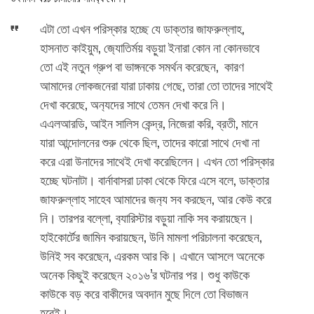
এটা তো এখন পরিস্কার হচ্ছে যে ডাক্তার জাফরুল্লাহ,
হাসনাত কাইয়ুম, জ‍্যোতির্ময় বড়ুয়া ইনারা কোন না কোনভাবে
তো এই নতুন গ্রুপ বা ভাঙ্গনকে সমর্থন করেছেন, কারণ
আমাদের লোকজনেরা যারা ঢাকায় গেছে, তারা তো তাদের সাথেই
দেখা করেছে, অন‍্যদের সাথে তেমন দেখা করে নি।
এএলআরডি, আইন সালিস কেন্দ্র, নিজেরা করি, ব্রতী, মানে
যারা আন্দোলনের শুরু থেকে ছিল, তাদের কারো সাথে দেখা না
করে এরা উনাদের সাথেই দেখা করেছিলেন। এখন তো পরিস্কার
হচ্ছে ঘটনাটা। বার্নাবাসরা ঢাকা থেকে ফিরে এসে বলে, ডাক্তার
জাফরুল্লাহ সাহেব আমাদের জন‍্য সব করছেন, আর কেউ করে
নি। তারপর বল্লো, ব‍্যারিস্টার বড়ুয়া নাকি সব করায়ছেন।
হাইকোর্টের জামিন করায়ছেন, উনি মামলা পরিচালনা করেছেন,
উনিই সব করেছেন, এরকম আর কি। এখানে আসলে অনেকে
অনেক কিছুই করেছেন ২০১৬’র ঘটনার পর। শুধু কাউকে
কাউকে বড় করে বাকীদের অবদান মুছে দিলে তো বিভাজন
হবেই।