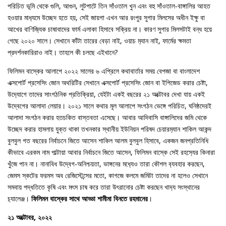
পরিচিত ভূমি থেকে গুলি, আগুন, লুটপাটে তিন সাঁওতাল খুন এবং বহু সাঁওতাল-বাঙ্গালির আহত
হওয়ার মাধ‍্যমে উচ্ছেদ হতে হয়, সেই জায়গা এখন আর রংপুর সুগার মিলসের অধীন ইক্ষু বা
আখের বাণিজ‍্যিক চাষাবাদের ফার্ম এলাকা হিসাবে সক্রিয় না। কারণ সুগার মিলসটাই বন্ধ হয়ে
গেছে ২০২০ সালে। সেখানে কাঁটা তারের বেড়া নাই, ওয়াচ ম‍্যান নাই, ফার্মের ক্ষমতা
প্রদর্শনকারিরাও নাই। তাহলে কী চলছে এইখানে?
ফিলিমন বাস্কের আলাপে ২০২২ সালের ৬ এপ্রিলে কথাবার্তার সময় বেপজা বা বাংলাদেশ
এক্সপোর্ট প্রসেসিং জোন অথরিটির সেখানে এক্সপোর্ট প্রসেসিং জোন বা ইপিজেড করার চেষ্টা,
উদ‍্যোগে তাদের সাংগঠনিক প্রতিক্রিয়া, যেইটা একই বছরের ২১ অক্টোবর দেখা যায় একই
উদ্বেগের আলাদা লেয়ার। ২০২১ সালে কথার মূল আলাপে সংগঠন ভেঙ্গে পরিচিত, ঘনিষ্ঠদেরই
আলাদা সংগঠন করার হতচকিত বাস্তবতা এসেছে। আবার আদিবাসি বাঙ্গালিদের জমি থেকে
উচ্ছেদ করার হামলায় যুক্ত থাকা তখনকার স্থানীয় ইউনিয়ন পরিষদ চেয়ারম‍্যান শাকিল আকন্দ
বুলবুল গত বছরের নির্বাচনে জিতে আসেন শাকিল আলম বুলবুল হিসাবে, একজন জনপ্রতিনিধি
কীভাবে এরকম নাম পাল্টায়া আবার নির্বাচনে জিতে আসেন, ফিলিমন বাস্কে সেই রহস‍্যের কিনারা
খুঁজে পান না। নানাবিধ উদ্বেগ-অনিশ্চয়তা, ভাঙ্গনের মধ‍্যেও তারা কৌশল ব‍্যবহার করছেন,
জেমস স্কটের ফরমস অব রেজিস্টেন্সের মতো, কাগজে কলমে জমিটা তাদের না হলেও সেখানে
সমবায় পদ্ধতিতে কৃষি এবং মৎস চাষ করে তারা উৎরানোর চেষ্টা করছেন খাদ‍্য সংস্থানের
চ‍্যালেঞ্জ।
ফিলিমন বাস্কের সাথে আড্ডা শামীমা বিনতে রহমানের
।
২১ অক্টোবর, ২০২২