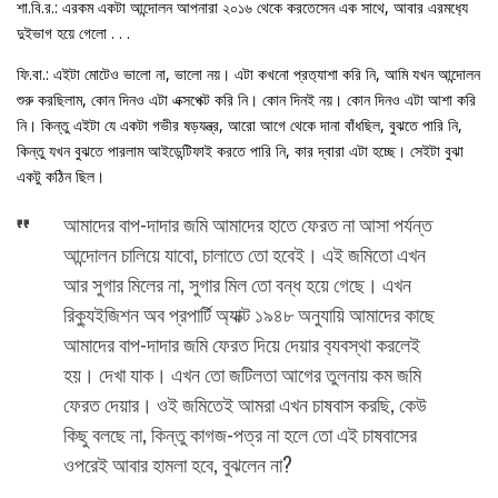
শা.বি.র.: এরকম একটা আন্দোলন আপনারা ২০১৬ থেকে করতেসেন এক সাথে, আবার এরমধ‍্যে
দুইভাগ হয়ে গেলো . . .
ফি.বা.: এইটা মোটেও ভালো না, ভালো নয়। এটা কখনো প্রত‍্যাশা করি নি, আমি যখন আন্দোলন
শুরু করছিলাম, কোন দিনও এটা এক্সপেক্ট করি নি। কোন দিনই নয়। কোন দিনও এটা আশা করি
নি। কিন্তু এইটা যে একটা গভীর ষড়যন্ত্র, আরো আগে থেকে দানা বাঁধছিল, বুঝতে পারি নি,
কিন্তু যখন বুঝতে পারলাম আইডেন্টিফাই করতে পারি নি, কার দ্বারা এটা হচ্ছে। সেইটা বুঝা
একটু কঠিন ছিল।
আমাদের বাপ-দাদার জমি আমাদের হাতে ফেরত না আসা পর্যন্ত
আন্দোলন চালিয়ে যাবো, চালাতে তো হবেই। এই জমিতো এখন
আর সুগার মিলের না, সুগার মিল তো বন্ধ হয়ে গেছে। এখন
রিক‍্যুইজিশন অব প্রপার্টি অ‍্যাক্ট ১৯৪৮ অনুযায়ি আমাদের কাছে
আমাদের বাপ-দাদার জমি ফেরত দিয়ে দেয়ার ব‍্যবস্থা করলেই
হয়। দেখা যাক। এখন তো জটিলতা আগের তুলনায় কম জমি
ফেরত দেয়ার। ওই জমিতেই আমরা এখন চাষবাস করছি, কেউ
কিছু বলছে না, কিন্তু কাগজ-পত্র না হলে তো এই চাষবাসের
ওপরেই আবার হামলা হবে, বুঝলেন না?