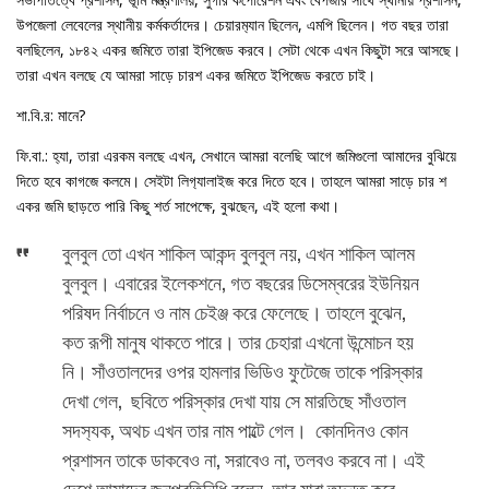
উপজেলা লেবেলের স্থানীয় কর্মকর্তাদের। চেয়ারম‍্যান ছিলেন, এমপি ছিলেন। গত বছর তারা
বলছিলেন, ১৮৪২ একর জমিতে তারা ইপিজেড করবে। সেটা থেকে এখন কিছুটা সরে আসছে।
তারা এখন বলছে যে আমরা সাড়ে চারশ একর জমিতে ইপিজেড করতে চাই।
শা.বি.র: মানে?
ফি.বা.: হ‍্যা, তারা এরকম বলছে এখন, সেখানে আমরা বলেছি আগে জমিগুলো আমাদের বুঝিয়ে
দিতে হবে কাগজে কলমে। সেইটা লিগ‍্যালাইজ করে দিতে হবে। তাহলে আমরা সাড়ে চার শ
একর জমি ছাড়তে পারি কিছু শর্ত সাপেক্ষে, বুঝছেন, এই হলো কথা।
বুলবুল তো এখন শাকিল আকন্দ বুলবুল নয়, এখন শাকিল আলম
বুলবুল। এবারের ইলেকশনে, গত বছরের ডিসেম্বরের ইউনিয়ন
পরিষদ নির্বাচনে ও নাম চেইঞ্জ করে ফেলেছে। তাহলে বুঝেন,
কত রূপী মানুষ থাকতে পারে। তার চেহারা এখনো উন্মোচন হয়
নি। সাঁওতালদের ওপর হামলার ভিডিও ফুটেজে তাকে পরিস্কার
দেখা গেল, ছবিতে পরিস্কার দেখা যায় সে মারতিছে সাঁওতাল
সদস‍্যক, অথচ এখন তার নাম পাল্টে গেল। কোনদিনও কোন
প্রশাসন তাকে ডাকবেও না, সরাবেও না, তলবও করবে না। এই
দেশে আমাদের জনপ্রতিনিধি বলেন, আর যারা তদন্ত করে