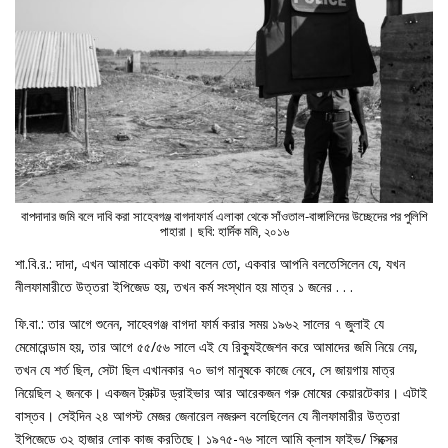
বাপদাদার জমি বলে দাবি করা সাহেবগঞ্জ বাগদাফার্ম এলাকা থেকে সাঁওতাল-বাঙ্গালিদের উচ্ছেদের পর পুলিশি
পাহারা। ছবি: হার্দিক মমি, ২০১৬
শা.বি.র.: দাদা, এখন আমাকে একটা কথা বলেন তো, একবার আপনি বলতেসিলেন যে, যখন
নীলফামারীতে উত্তরা ইপিজেড হয়, তখন কর্ম সংস্থান হয় মাত্র ১ জনের . . .
ফি.বা.: তার আগে শুনেন, সাহেবগঞ্জ বাগদা ফার্ম করার সময় ১৯৬২ সালের ৭ জুলাই যে
মেমোরেন্ডাম হয়, তার আগে ৫৫/৫৬ সালে এই যে রিক‍্যুইজেশন করে আমাদের জমি নিয়ে নেয়,
তখন যে শর্ত ছিল, সেটা ছিল এখানকার ৭০ ভাগ মানুষকে কাজে নেবে, সে জায়গায় মাত্র
নিয়েছিল ২ জনকে। একজন ট্রাক্টর ড্রাইভার আর আরেকজন গরু মোষের কেয়ারটেকার। এটাই
বাস্তব। সেইদিন ২৪ আগস্ট মেজর জেনারেল নজরুল বলেছিলেন যে নীলফামারীর উত্তরা
ইপিজেডে ৩২ হাজার লোক কাজ করতিছে। ১৯৭৫-৭৬ সালে আমি ক্লাস ফাইভ/ সিক্সের