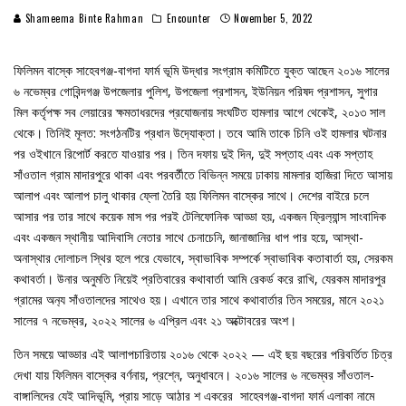
Shameema Binte Rahman
Encounter
November 5, 2022
ফিলিমন বাস্কে সাহেবগঞ্জ-বাগদা ফার্ম ভূমি উদ্ধার সংগ্রাম কমিটিতে যুক্ত আছেন ২০১৬ সালের
৬ নভেম্বর গোবিন্দগঞ্জ উপজেলার পুলিশ, উপজেলা প্রশাসন, ইউনিয়ন পরিষদ প্রশাসন, সুগার
মিল কর্তৃপক্ষ সব লেয়ারের ক্ষমতাধরদের প্রযোজনায় সংঘটিত হামলার আগে থেকেই, ২০১৩ সাল
থেকে। তিনিই মূলত: সংগঠনটির প্রধান উদ‍্যোক্তা। তবে আমি তাকে চিনি ওই হামলার ঘটনার
পর ওইখানে রিপোর্ট করতে যাওয়ার পর। তিন দফায় দুই দিন, দুই সপ্তাহ এবং এক সপ্তাহ
সাঁওতাল গ্রাম মাদারপুরে থাকা এবং পরবর্তীতে বিভিন্ন সময়ে ঢাকায় মামলার হাজিরা দিতে আসায়
আলাপ এবং আলাপ চালু থাকার ফ্লো তৈরি হয় ফিলিমন বাস্কের সাথে। দেশের বাইরে চলে
আসার পর তার সাথে কয়েক মাস পর পরই টেলিফোনিক আড্ডা হয়, একজন ফ্রিল‍্যান্স সাংবাদিক
এবং একজন স্থানীয় আদিবাসি নেতার সাথে চেনাচেনি, জানাজানির ধাপ পার হয়ে, আস্থা-
অনাস্থার দোলাচল স্থির হলে পরে যেভাবে, স্বাভাবিক সম্পর্কে স্বাভাবিক কতাবার্তা হয়, সেরকম
কথাবর্তা। উনার অনুমতি নিয়েই প্রতিবারের কথাবার্তা আমি রেকর্ড করে রাখি, যেরকম মাদারপুর
গ্রামের অন‍্য সাঁওতালদের সাথেও হয়। এখানে তার সাথে কথাবার্তার তিন সময়ের, মানে ২০২১
সালের ৭ নভেম্বর, ২০২২ সালের ৬ এপ্রিল এবং ২১ অক্টোবরের অংশ।
তিন সময়ে আড্ডার এই আলাপচারিতায় ২০১৬ থেকে ২০২২ — এই ছয় বছরের পরিবর্তিত চিত্র
দেখা যায় ফিলিমন বাস্কের বর্ণনায়, প্রশ্নে, অনুধাবনে। ২০১৬ সালের ৬ নভেম্বর সাঁওতাল-
বাঙ্গালিদের যেই আদিভূমি, প্রায় সাড়ে আঠার শ একরের সাহেবগঞ্জ-বাগদা ফার্ম এলাকা নামে