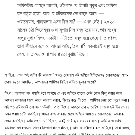
অফিসটায় গেছেন আপনি, ওইখানে যে তিনটা পুকুর এবং অফিস
কম্পাউন্ড ছাড়া, আর যে জাঁকজমক দেখেছেন আগে —
ওয়াচম‍্যান, পাহারাদার এসব ছিল না? — এখন নেই। ২০২০
সালের ৪ঠা ডিসেম্বর ৬ টা সুগার মিল বন্ধ হয়ে যায়, তার মধ‍্যে
রংপুর সুগার মিলও একটা। এটা তো বন্ধ হয়ে গেছে। তারপরও
তারা কীভাবে বলে যে আমরা আছি, ঠিক না? একবারেই বন্ধ হয়ে
গেছে। তাদের দেনা পাওনা তো বুঝায় দিছে।
শা.বি.র.: এখন ওই জমির কী অবস্থা? খবরে দেখলাম ওই জমিতে ইপিজেডের লোকজনেরা মাপ-
জোখ করতে আসছিল, আপনাদের পার্মিশন নিছিল জমিতে ঢুকার আগে?
ফি.বা.: প্রশাসন সব সময়ই বলে আসছে যে এই জমিতে তাদের কেউ কোন কিছু করার জন‍্য
আসলে আমাদের সাথে আগে আলাপ করবে, কিন্তু করে নি তো। পার্মিশন নেয়া তো দূরের কথা।
এই গত রবিবারেই তো হলো ঘটনাটা, ৩ তারিখে। আজকে তো ৬ তারিখ। মাঝে দুই দিন গেল।
তখন প্রায় ১১টা বাজছিল। ওদের কাজ কারবার দেখে জমিতে আমাদের লোকজনেরা আমাকে
ফোন করেছিল। আমি তখন চার্চে ছিলাম, একটু দেরি হয়ে যায় বের হতে। আমি এসে দেখি
আমাদের লোকজনেরা তাদের জিজ্ঞাসাবাদ করতিছে। তারা না-স্বীকার করে যাচ্ছিল। তারা বলছে,
না, আমরা এম্নি এলাকায় আসছি, একটু দেখতে আসছি, এটা কিছু না। পরে যখন আরো