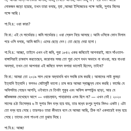
লোকজন জড়ো হয়েছে, তখন তারা বলছে, হ‍্যা ,আমরা ইপিজেডের পক্ষে আছি, সুগার মিলের
পক্ষে আছি।
শা.বি.র.: ওরা কারা?
ফি.বা.: এই যে সার্ভেয়ার। জমি সার্ভেয়ার। ওরা স্কেল নিয়ে আসছে। আমি ওসিকে ফোন দিলাম
পরে ওসি বলছে, আমি জানি। এদের ছেড়ে দেন। তো ছেড়ে দেয়া হলো।
শা.বি.র.: আচ্ছা, তাইলে এখন ওই জমি, পুরা ১৮৪২ একর জমিতেই আপনারাই, মানে সাঁওতাল-
বাঙ্গালিরাই চাষবাস করতেছেন, করোনার সময় তো পুরা দেশে যখন অভাবে না খাওয়া, মরে যাওয়া
অবস্থা, তখন তো আপনারা এই জমিতে ফসল ফলায়া ভালোই ছিলেন, তাইনা?
ফি.বা.: আমরা তো ২০১৯ সাল থেকে অদ‍্যাবধি ধান সবজি চাষ করছি। আমাদের লাউ কুমড়া
ইত‍্যাদি ইত‍্যাদি। ফলনও মোটামুটি ভালো। চাষ করে আমরা স্বাচ্ছন্দ‍্য বোধ করছি। ফার্মের যে
অফিসটায় গেছেন আপনি, ওইখানে যে তিনটা পুকুর এবং অফিস কম্পাউন্ড ছাড়া, আর যে
জাঁকজমক দেখেছেন আগে — ওয়াচম‍্যান, পাহারাদার এসব ছিল না? — এখন নেই। ২০২০
সালের ৪ঠা ডিসেম্বর ৬ টা সুগার মিল বন্ধ হয়ে যায়, তার মধ‍্যে রংপুর সুগার মিলও একটা। এটা
তো বন্ধ হয়ে গেছে। তারপরও তারা কীভাবে বলে যে আমরা আছি, ঠিক না? একবারেই বন্ধ হয়ে
গেছে। তাদের দেনা পাওনা তো বুঝায় দিছে।
শা.বি.র.: আচ্ছা