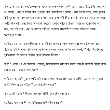
ফি.বা.: এই যে এই এক/দেড়মাসের মধ‍্যে সব ধান পাকবে, কাটা হবে। বরো, ইরি, বিরি ২৮, ৩২,
২৯ আছে। এই যে চিকন চাল, সুগন্ধী চাল, কাটারীভোগ আছে। আর সবজি হচ্ছে, লাউ কুমড়া,
বিভিন্ন ধরনের শাক চাষাবাদ হচ্ছে। তবে ১০০ ভাগ পাই নি। কারণটা হলো যে সেচের ব‍্যবস্থা
যথেষ্ঠ না থাকা। সেচ নিয়ে তালহানা হয়েছে। সেচের কারণে রাস্তা অবরোধ করেছিলাম গত
বছর, দুই দুই বার। এই যে সেচের পানি না পাওয়ায় রাজশাহীতে দুইজন সাঁওতাল কৃষক
আত্মহত‍্যা করেছে।
শা.বি.র.: হ‍্যা, খবরে দেখসিলাম তো। এই যে আপনারা নানা ফসল এবং শস‍্য উৎপাদন করে
যাচ্ছেন, এই উৎপাদন সাঁওতালরা ব‍্যক্তিগতভাবে করছেন না কি দলগতভাবে? মানে উৎপাদনের
প্রক্রিয়াটা কি আবার সেইসব বন্টন হৈতেসে কীভাবে?
ফি.বা.: এইটা ওই যে বিভিন্ন এলাকায়, বিভিন্নভাবে জমি চাষ করার সামর্থ‍্য অনুযায়ী কিছুটা বন্টন
করা হয়েছে। ২০১৯ সাল থেকেই।
শা.বি.র.: না, আমি বুঝতে পারি নাই। মানে যেমন ধরেন রাফায়েল যে জমিটা চাষ করতেসে, সেই
জমিটা কীভাবে সে পাইলো? কে জমি বন্টন করছে?
ফি.বা.: এই যে ভূমি উদ্ধার সংগ্রাম কমিটি জমি বন্টন করেছে।
শা.বি.র.: আপনারা কীসের ভিত্তিতে জমি বন্টন করছেন?