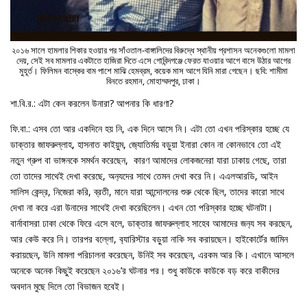
২০১৬ সালে হামলার শিকার হওয়ার পর সাঁওতাল-বাঙ্গালিদের বিরুদ্ধে স্থানীয় প্রশাসন অনেকগুলো মামলা
দেয়, সেই সব মামলার একটাতে হাজিরা দিতে এসে গোবিন্দগঞ্জে ফেরত যাওয়ার আগে বাসে উঠার আগের
মুহূর্ত। ফিলিমন বাস্কের বাম পাশে মাঝি হেমব্রম, কয়েক মাস আগে যিনি মারা গেছেন। ছবি: শামীমা
বিনতে রহমান, মোহাম্মদপুর, ঢাকা।
শা.বি.র.: এটা কেন করলেন উনারা? আপনার কি ধারণা?
ফি.বা.: এসব তো আর একদিনে হয় নি, এক দিনে আসে নি। এটা তো এখন পরিস্কার হচ্ছে যে
ডাক্তার জাফরুল্লাহ, হাসনাত কাইয়ুম, জ‍্যোতির্ময় বড়ুয়া ইনারা কোন না কোনভাবে তো এই
নতুন গ্রুপ বা ভাঙ্গনকে সমর্থন করেছেন, কারণ আমাদের লোকজনেরা যারা ঢাকায় গেছে, তারা
তো তাদের সাথেই দেখা করেছে, অন‍্যদের সাথে তেমন দেখা করে নি। এএলআরডি, আইন
সালিস কেন্দ্র, নিজেরা করি, ব্রতী, মানে যারা আন্দোলনের শুরু থেকে ছিল, তাদের কারো সাথে
দেখা না করে এরা উনাদের সাথেই দেখা করেছিলেন। এখন তো পরিস্কার হচ্ছে ঘটনাটা।
বার্নাবাসরা ঢাকা থেকে ফিরে এসে বলে, ডাক্তার জাফরুল্লাহ সাহেব আমাদের জন‍্য সব করছেন,
আর কেউ করে নি। তারপর বল্লো, ব‍্যারিস্টার বড়ুয়া নাকি সব করায়ছেন। হাইকোর্টের জামিন
করায়ছেন, উনি মামলা পরিচালনা করেছেন, উনিই সব করেছেন, এরকম আর কি। এখানে আসলে
অনেকে অনেক কিছুই করেছেন ২০১৬’র ঘটনার পর। শুধু কাউকে কাউকে বড় করে বাকীদের
অবদান মুছে দিলে তো বিভাজন হবেই।