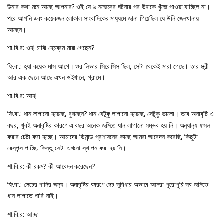
উনার কথা মনে আছে আপনার? ওই যে ৬ নভেম্বর ঘটনার পর উনাকে খুঁজে পাওয়া যাচ্ছিল না।
পরে আপনি এবং কয়েকজন লোকাল সাংবাদিকের মাধ‍্যমে জানা গিয়েছিল যে উনি জেলখানায়
আছেন।
শা.বি.র: ওহ! মাঝি হেমব্রম মারা গেছেন?
ফি.বা.: হ‍্যা কয়েক মাস আগে। ওর লিভার সিরোসিস ছিল, সেটা থেকেই মারা গেছে। তার স্ত্রী
আর এক ছেলে আছে এখন ওইখানে, গ্রামে।
শা.বি.র: আহ!
ফি.বা.: ধান লাগানো হয়েছে, বুঝছেন? ধান যেটুকু লাগানো হয়েছে, সেটুকু ভালো। তবে অনাবৃষ্টি এ
বছর, খুবই অনাবৃষ্টির কারণে এ বছর অনেক জমিতে ধান লাগানো সম্ভব হয় নি। অন‍্যান‍্য ফসল
করার চেষ্টা করা হচ্ছে। আমাদের ডিমান্ড প্রশাসনের কাছে আমরা আবেদন করেছি, কিছুটা
রেসপন্স পাচ্ছি, কিন্তু সেটা এখনো স্থাপন করা হয় নি।
শা.বি.র: কী রকম? কী আবেদন করেছেন?
ফি.বা.: সেচের পানির জন‍্য। অনাবৃষ্টির কারণে সেচ সুবিধার অভাবে আমরা পুরোপুরি সব জমিতে
ধান লাগাতে পারি নাই।
শা.বি.র: আচ্ছা