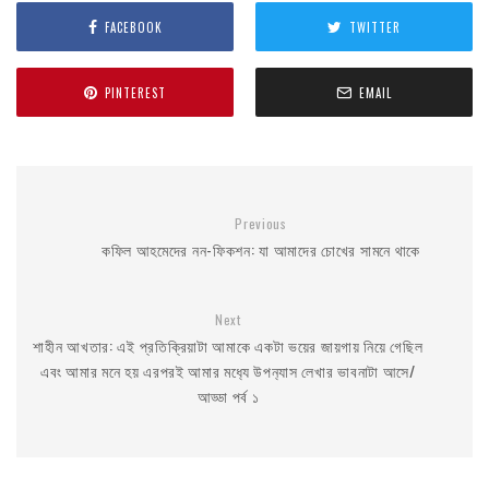
o
e
FACEBOOK
TWITTER
o
r
k
PINTEREST
EMAIL
Previous
কফিল আহমেদের নন-ফিকশন: যা আমাদের চোখের সামনে থাকে
Next
শাহীন আখতার: এই প্রতিক্রিয়াটা আমাকে একটা ভয়ের জায়গায় নিয়ে গেছিল
এবং আমার মনে হয় এরপরই আমার মধ‍্যে উপন‍্যাস লেখার ভাবনাটা আসে/
আড্ডা পর্ব ১