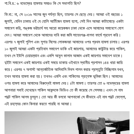
শা.বি.র.: ৬ নভেম্বের হামলার সময়ও কি সে সভাপতি ছিল?
ফি.বা.: না, সে ২০১৬ সালের জুন পর্যন্ত ছিল, তারপর সে ছেড়ে দেয়। আমরা ওই বছরের ১
জুলাই, যেদিন ঢাকায় ওই যে হোলি আর্টিজেন হামলা হলো, সেই দিন আমরা কাটামোড়ে একটা
সমাবেশ করি, পঙ্কজ ভট্টাচার্য সহ আরো কয়েকজন ঢাকা থেকে এসে আমাদের সমাবেশে যোগ
দেন। আমরা সমাবেশ থেকে আমাদের দাবি করা জমি সাহেবগঞ্জ-বাগদা ফার্মে প্রবেশ করি।
এরপর ৭ জুলাই পুলিশ এবং সুগার মিলের লোকজনরা আমাদের ওপর প্রথম হামলা চালায়। এরপর
১০ জুলাই আমরা একটা প্রতিবাদ সমাবেশ ডাকি ওই জায়গায়, আমাদের কাউন্টার করে শাকিল,
তখন সে ইউপি চেয়ারম‍্যান এবং এমপি আবুল কালাম আজাদ একই জায়গায় সমাবেশ ডাকে।
দুইটা সমাবেশ একই জায়গায় একই সময়ে ডাকায় ওইখানে স্থানীয় প্রশাসন ১৪৪ ধারা জারি
করে। এরপর ৭ অগাস্ট আন্তর্জাতিক আদিবাসি দিবস পালন করার প্রস্তুতি নিচ্ছিলাম যখন,
তখন আবার হামলা করা হয়। তখনও এমপি এবং শাকিলের প্রত‍্যক্ষ ভূমিকা ছিল। আমাদের
ওপর হামলা করে আমাদের বিরুদ্ধেই মামলা দেয়। ৫টা মামলা। তারপর তো ৬ নভেম্বরের হামলা
আপনারা সবাই দেখেছেন শাকিল আকন্দকে ভিডিও তে কী করেছে সে সেসময়। এখন সে নাম
পাল্টে শাকিল আলম বুলবুল। তো আর কী বলবো আপনাকে! সে কীভাবে এই নাম পাল্টে ফেল্লো,
এই রহস‍্যের কোন কিনারা করতে পারছি না আমরা।