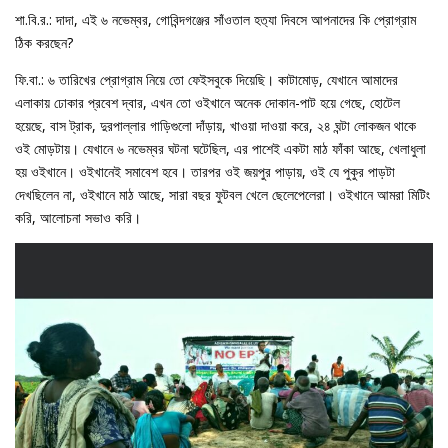
শা.বি.র.: দাদা, এই ৬ নভেম্বর, গোবিন্দগঞ্জের সাঁওতাল হত‍্যা দিবসে আপনাদের কি প্রোগ্রাম
ঠিক করছেন?
ফি.বা.: ৬ তারিখের প্রোগ্রাম নিয়ে তো ফেইসবুকে দিয়েছি। কাটামোড়, যেখানে আমাদের
এলাকায় ঢোকার প্রবেশ দ্বার, এখন তো ওইখানে অনেক দোকান-পাট হয়ে গেছে, হোটেল
হয়েছে, বাস ট্রাক, দুরপাল্লার গাড়িগুলো দাঁড়ায়, খাওয়া দাওয়া করে, ২৪ ঘন্টা লোকজন থাকে
ওই মোড়টায়। যেখানে ৬ নভেম্বর ঘটনা ঘটেছিল, এর পাশেই একটা মাঠ ফাঁকা আছে, খেলাধুলা
হয় ওইখানে। ওইখানেই সমাবেশ হবে। তারপর ওই জয়পুর পাড়ায়, ওই যে পুকুর পাড়টা
দেখছিলেন না, ওইখানে মাঠ আছে, সারা বছর ফুটবল খেলে ছেলেপেলেরা। ওইখানে আমরা মিটিং
করি, আলোচনা সভাও করি।