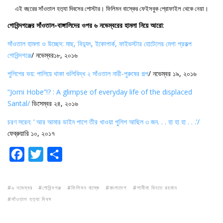
এই বছরের সাঁওতাল হত‍্যা দিবসের পোস্টার। ফিলিমন বাস্কের ফেইসবুক প্রোফাইল থেকে নেয়া।
গোবিন্দগঞ্জের সাঁওতাল-বাঙ্গালিদের ওপর ৬ নভেম্বরের হামলা নিয়ে আরো
:
সাঁওতাল হামলা ও উচ্ছেদ: মাছ, বিদ্যুৎ, ইকোপার্ক, ফাইভস্টার হোটেলের মেগা প্রকল্প
গোবিন্দগঞ্জে
/ নভেম্বর১৮, ২০১৬
পুলিশের ভয়: পালিয়ে থাকা গুলিবিদ্ধ ২ সাঁওতাল নারী-পুরুষের গল্প
/ নভেম্বর ১৯, ২০১৬
“Jomi Hobe”!? : A glimpse of everyday life of the displaced
Santal/
ডিসেম্বর ২৪, ২০১৬
চরণ সরেন: ‘ আর আমার ডাইন পাশে তীর খাওয়া পুলিশ আছিল ৩ জন. . . হা হা হা . . .’/
ফেব্রুয়ারি ১০, ২০১৭
F
T
S
a
w
h
c
i
a
৬ নভেম্বর
গোবিন্দগঞ্জ
ফিলিমন বাস্কে
বাংলাদেশ
শামীমা বিনতে রহমান
e
t
r
সাঁওতাল হত‍্যা দিবস
b
t
e