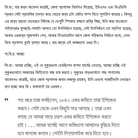
ফি.বা.: যার জন‍্য আবেদন করেছি, জেলা প্রশাসক নির্দেশও দিয়েছে, ইউএনও এবং বিএডিসি
প্রধান সেটা প্রাথমিক তদন্ত করে সেচের জন‍্য ৪টা মোটর পাম্প দিতে সুপারিশ করেছে। কিন্তু
এর মধ‍্যে হয়তো দেখেছেন নিউজে যে ডেপুটি স্পিকার ফজলে রাব্বি মিয়া, উনি মারা যাওয়াতে
গাইবান্ধার ফুলছড়ি-সাঘাটা আসনে তো উপনির্বাচন হয়েছে, সেই উপনির্বাচন তো স্থগিত হয়েছে,
আবার এরমধ‍্যে পূজাপার্বন গেল, আবার তিন/চারদিন আগে জেলা পরিষদের নির্বাচন হলো, এসব
নিয়ে প্রশাসন খুবই ব‍্যস্ত আছে। যার জন‍্যে এই কাজগুলো এগুয় নি।
শা.বি.র: আচ্ছা
ফি.বা.: আমরা চাচ্ছি, ওই যে পুকুরগুলো দেখছিলেন বাগদা ফার্মের ভেতরে, আমরা চাচ্ছি ওই
পুকুরগুলোতে সমবায়ের ভিত্তিতে মাছ চাষ করতে। পুকুরের পাড়গুলোতে গাছ লাগানোর
আবেদনও করেছি, যাতে জেলা প্রশাসক জনাব ফজলুর রহমান, উনি এগুলো পজেটিভলি দেখছেন
মনে হচ্ছে আর কি। কথাবার্তা হয় এরকম।
গত বছর তারা বলছিলেন, ১৮৪২ একর জমিতে তারা ইপিজেড
করবে। সেটা থেকে এখন কিছুটা সরে আসছে। তারা এখন
বলছে যে আমরা সাড়ে চারশ একর জমিতে ইপিজেড করতে
চাই। . . . আমরা বলেছি আগে জমিগুলো আমাদের বুঝিয়ে দিতে
হবে কাগজে কলমে। সেইটা লিগ‍্যালাইজ করে দিতে হবে।