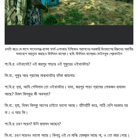
চলতি বছর মে মাসে সাহেবগঞ্জ-বাগদা ফার্ম এলাকায় ইপিজেড স্থাপনের সরকারি উদ‍্যোগের বিরুদ্ধে স্থানীয়
সমাবেশে বক্তৃতা করছেন ফিলিমন বাস্কে। ছবি: ফিলিমন বাস্কের ফেইসবুক প্রোফাইল
শা.বি.র: ওইখানেই? ওই জয়পুর পাড়ার ওই পুকুরের ওইখানটায়?
ফি.বা.: পুকুর আর গ্রামের মাঝখানটার ফাঁকা জায়গায়
শা.বি.র: হ‍্যা, আমি গেসিলাম তো ওইখানটায়। দাদা, জয়পুর পাড়া গ্রামের লোকজন ক‍্যামন
আছে? বিমল কিস্কুর কী অবস্থা?
ফি.বা.: হ‍্যা, বিমল কিস্কু আগের চাইতে ভালো আছে। হাঁটাহাঁটি করে, লাঠি বেশি দরকার হয়
না। এ আর কি।
শা.বি.র: চরণ সরেন? উনি ক‍্যামন আছেন?
ফি.বা.: চরণ সরেনও ভালো আছে। কিন্তু ওই যে মাঝি হেমব্রম আছে না, ও তো মারা গেছে।