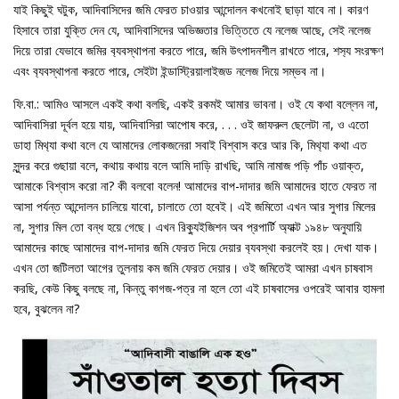
যাই কিছুই ঘটুক, আদিবাসিদের জমি ফেরত চাওয়ার আন্দোলন কখনোই ছাড়া যাবে না। কারণ
হিসাবে তারা যুক্তি দেন যে, আদিবাসিদের অভিজ্ঞতার ভিত্তিতে যে নলেজ আছে, সেই নলেজ
দিয়ে তারা যেভাবে জমির ব‍্যবস্থাপনা করতে পারে, জমি উৎপাদনশীল রাখতে পারে, শস‍্য সংরক্ষণ
এবং ব‍্যবস্থাপনা করতে পারে, সেইটা ইন্ডাস্ট্রিয়ালাইজড নলেজ দিয়ে সম্ভব না।
ফি.বা.: আমিও আসলে একই কথা বলছি, একই রকমই আমার ভাবনা। ওই যে কথা বল্লেন না,
আদিবাসিরা দূর্বল হয়ে যায়, আদিবাসিরা আপোষ করে, . . . ওই জাফরুল ছেলেটা না, ও এতো
ডাহা মিথ‍্যা কথা বলে যে আমাদের লোকজনেরা সবাই বিশ্বাস করে আর কি, মিথ‍্যা কথা এত
সুন্দর করে গুছায়া বলে, কথায় কথায় বলে আমি দাড়ি রাখছি, আমি নামাজ পড়ি পাঁচ ওয়াক্ত,
আমাকে বিশ্বাস করো না? কী বলবো বলেন! আমাদের বাপ-দাদার জমি আমাদের হাতে ফেরত না
আসা পর্যন্ত আন্দোলন চালিয়ে যাবো, চালাতে তো হবেই। এই জমিতো এখন আর সুগার মিলের
না, সুগার মিল তো বন্ধ হয়ে গেছে। এখন রিক‍্যুইজিশন অব প্রপার্টি অ‍্যাক্ট ১৯৪৮ অনুযায়ি
আমাদের কাছে আমাদের বাপ-দাদার জমি ফেরত দিয়ে দেয়ার ব‍্যবস্থা করলেই হয়। দেখা যাক।
এখন তো জটিলতা আগের তুলনায় কম জমি ফেরত দেয়ার। ওই জমিতেই আমরা এখন চাষবাস
করছি, কেউ কিছু বলছে না, কিন্তু কাগজ-পত্র না হলে তো এই চাষবাসের ওপরেই আবার হামলা
হবে, বুঝলেন না?