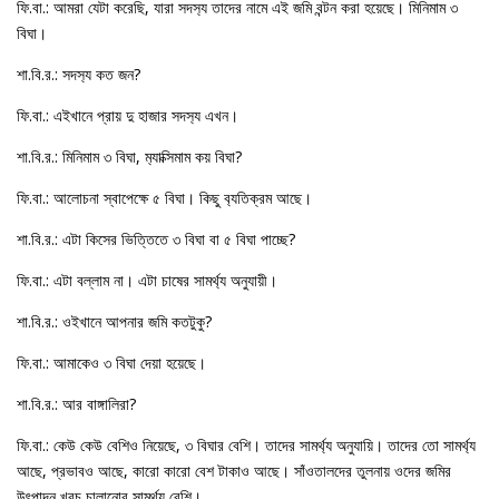
ফি.বা.: আমরা যেটা করেছি, যারা সদস‍্য তাদের নামে এই জমি বন্টন করা হয়েছে। মিনিমাম ৩
বিঘা।
শা.বি.র.: সদস‍্য কত জন?
ফি.বা.: এইখানে প্রায় দু হাজার সদস‍্য এখন।
শা.বি.র.: মিনিমাম ৩ বিঘা, ম‍্যাক্সিমাম কয় বিঘা?
ফি.বা.: আলোচনা স্বাপেক্ষে ৫ বিঘা। কিছু ব‍্যতিক্রম আছে।
শা.বি.র.: এটা কিসের ভিত্তিতে ৩ বিঘা বা ৫ বিঘা পাচ্ছে?
ফি.বা.: এটা বল্লাম না। এটা চাষের সামর্থ‍্য অনুযায়ী।
শা.বি.র.: ওইখানে আপনার জমি কতটুকু?
ফি.বা.: আমাকেও ৩ বিঘা দেয়া হয়েছে।
শা.বি.র.: আর বাঙ্গালিরা?
ফি.বা.: কেউ কেউ বেশিও নিয়েছে, ৩ বিঘার বেশি। তাদের সামর্থ‍্য অনুযায়ি। তাদের তো সামর্থ‍্য
আছে, প্রভাবও আছে, কারো কারো বেশ টাকাও আছে। সাঁওতালদের তুলনায় ওদের জমির
উৎপাদন খরচ চালানোর সামর্থ‍্য বেশি।