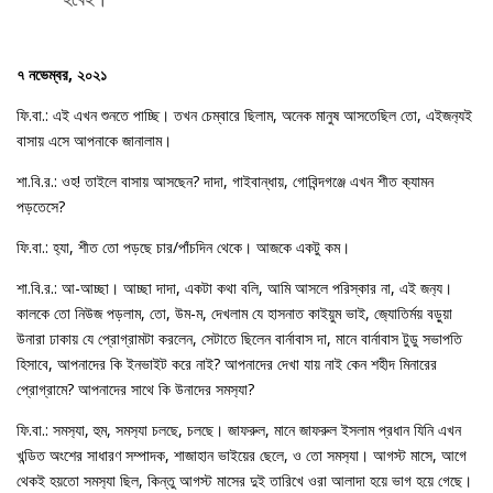
৭ নভেম্বর, ২০২১
ফি.বা.: এই এখন শুনতে পাচ্ছি। তখন চেম্বারে ছিলাম, অনেক মানুষ আসতেছিল তো, এইজন‍্যই
বাসায় এসে আপনাকে জানালাম।
শা.বি.র.: ওহ! তাইলে বাসায় আসছেন? দাদা, গাইবান্ধায়, গোবিন্দগঞ্জে এখন শীত ক‍্যামন
পড়তেসে?
ফি.বা.: হ‍্যা, শীত তো পড়ছে চার/পাঁচদিন থেকে। আজকে একটু কম।
শা.বি.র.: আ-আচ্ছা। আচ্ছা দাদা, একটা কথা বলি, আমি আসলে পরিস্কার না, এই জন‍্য।
কালকে তো নিউজ পড়লাম, তো, উম-ম, দেখলাম যে হাসনাত কাইয়ুম ভাই, জ‍্যোতির্ময় বড়ুয়া
উনারা ঢাকায় যে প্রোগ্রামটা করলেন, সেটাতে ছিলেন বার্নাবাস দা, মানে বার্নাবাস টুডু সভাপতি
হিসাবে, আপনাদের কি ইনভাইট করে নাই? আপনাদের দেখা যায় নাই কেন শহীদ মিনারের
প্রোগ্রামে? আপনাদের সাথে কি উনাদের সমস‍্যা?
ফি.বা.: সমস‍্যা, হুম, সমস‍্যা চলছে, চলছে। জাফরুল, মানে জাফরুল ইসলাম প্রধান যিনি এখন
খন্ডিত অংশের সাধারণ সম্পাদক, শাজাহান ভাইয়ের ছেলে, ও তো সমস‍্যা। আগস্ট মাসে, আগে
থেকই হয়তো সমস‍্যা ছিল, কিন্তু আগস্ট মাসের দুই তারিখে ওরা আলাদা হয়ে ভাগ হয়ে গেছে।