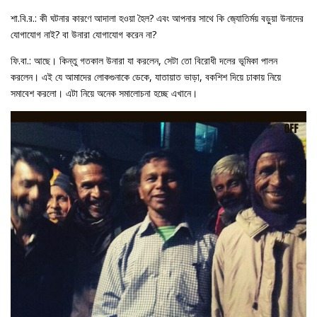
শা.বি.র.: কী ঘটনার কারণে আদালা হওয়া হৈল? এবং আপনার সাথে কি জ‍্যোতির্ময় বড়ুয়া উনাদের
যোগাযোগ নাই? বা উনারা যোগাযোগ করেন না?
ফি.বা.: আছে। কিন্তু গতকাল উনারা যা করলেন, সেটা তো বিরোধী দলের ভূমিকা পালন
করলেন। এই যে আমাদের লোকগুনাকে ডেকে, যাতায়াত ভাড়া, বকশিশ দিয়ে ঢাকায় নিয়ে
সমাবেশ করলো। এটা নিয়ে অনেক সমালোচনা হচ্ছে এখানে।