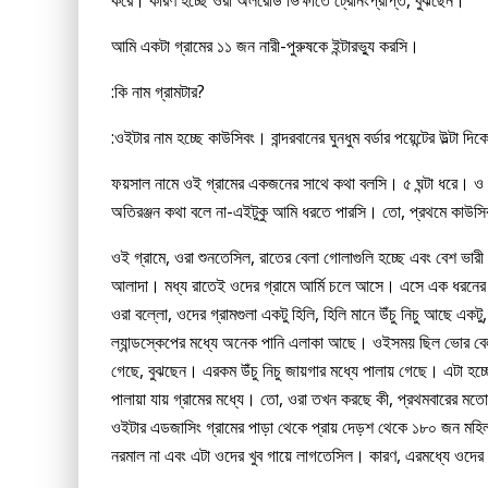
আমি একটা গ্রামের ১১ জন নারী-পুরুষকে ইন্টারভ্যু করসি।
:কি নাম গ্রামটার?
:ওইটার নাম হচ্ছে কাউসিবং। বান্দরবানের ঘুনধুম বর্ডার পয়েন্টের উল্টা দ
ফয়সাল নামে ওই গ্রামের একজনের সাথে কথা বলসি। ৫ ঘন্টা ধরে
অতিরঞ্জন কথা বলে না-এইটুকু আমি ধরতে পারসি। তো, প্রথমে কাউসি
ওই গ্রামে, ওরা শুনতেসিল, রাতের বেলা গোলাগুলি হচ্ছে এবং বেশ ভারী 
আলাদা। মধ্য রাতেই ওদের গ্রামে আর্মি চলে আসে। এসে এক ধরনের 
ওরা বল্লো, ওদের গ্রামগুলা একটু হিলি, হিলি মানে উঁচু নিচু আছে এক
ল্যান্ডস্কেপের মধ্যে অনেক পানি এলাকা আছে। ওইসময় ছিল ভোর বে
গেছে, বুঝছেন। এরকম উঁচু নিচু জায়গার মধ্যে পালায় গেছে। এটা হচ্ছ
পালায়া যায় গ্রামের মধ্যে। তো, ওরা তখন করছে কী, প্রথমবারের মত
ওইটার এডজাসিং গ্রামের পাড়া থেকে প্রায় দেড়শ থেকে ১৮০ জন মহিল
নরমাল না এবং এটা ওদের খুব গায়ে লাগতেসিল। কারণ, এরমধ্যে ওদের 