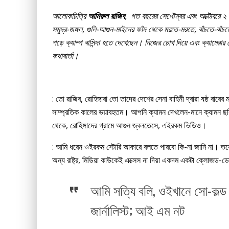
আলোকচিত্রি
আমিরুল রাজিব
, গত বছরের সেপ্টেম্বর এবং অক্টোবরে ২
সমুদ্র-জঙ্গল, গুলি-আগুন-মাইনের ফাঁদ থেকে মরতে-মরতে, বাঁচতে-বাঁ
পড়ে ক্যাম্প বাসিন্দা হতে দেখেছেন। নিজের চোখ দিয়ে এবং ক্যামেরার 
কথাবার্তা।
: তো রাজিব, রোহিঙ্গারা তো তাদের দেশের সেনা বাহিনী দ্বারা ষষ্ঠ বারে
সাম্প্রতিক কালের ভয়াবহতম। আপনি ক্যামন দেখলেন-মানে ক্যামন ছ
থেকে, রোহিঙ্গাদের গ্রামে আগুন জ্বলতেসে, এইরকম ভিডিও।
: আমি ধরেন ওইরকম স্টোরি আকারে বলতে পারবো কি-না জানি না। তবে ও
অন্য রাষ্ট্র, মিডিয়া কাউকেই এক্সেস না দিয়া একদম একটা ক্লোজড-
আমি সত্যি বলি, ওইখানে সো-কল্ড স
জার্নালিস্ট; আই এম নট