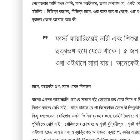
সেকেন্ডবার আমি যখন গেসি, মানে অক্টোবরে, তখন দেখলাম যে, একটা রোহিঙ
ইউনিট। বিভিন্ন বয়সের, বিভিন্ন মানে, ওরা বহুত জায়গা থেকে, ওরা শুধু 
দূরান্ত থেকে আসছে আর কী!
ফার্স্ট ফায়ারিংয়েই নারী এবং শিশ
ছত্রভঙ্গ হয়ে যেতে থাকে। ৫ জ
ওরা ওইখানে মারা যায়। অনেকেই 
মানে, কয়েকটা গল্প, মানে ধরেন নিদারুন!
যাদের একদম ডাইরেক্টলি চোখের সামনে দুই ছেলেরে জব কৈরা দিসে বা 
বিলাপ করতে দেখি নাই। মানে মাইনে যে পা বিস্ফোরন হৈসে বা স্প্লি
কিছু বলতেসেন, রোহিঙ্গারা একটা জিনিষ ব্যবহার করে, সেইটা হৈল চোখ। 
পৃথিবীতে দেখি নাই। রোহিঙ্গাদের চোখ হচ্ছে খুবই বুদ্ধিদীপ্ত। খুবই
এইগুলা হচ্ছে আমার একদম ব্যক্তিগত অভিজ্ঞতা ক্যাম্পে, বর্ডার এরিয়ায়, ন
করে। কারণ হচ্ছে ওরা অলরেডি ভিক্ষাতে ট্রেনিংপ্রাপ্ত, বুঝছেন।