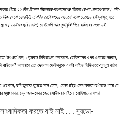
 দফায় গিয়ে ২২ দিন ছিলেন মিয়ানমার-বাংলাদেশের সীমানা রেখার জেলাগুলাতে। নদী-
চতে নিজ দেশে বেআইনী নাগরিক রোহিঙ্গাদের এদেশে আসা দেখেছেন,উদ্বাস্তু হয়ে
লেন্সে। সেইসব ছবি তোলা, দেখাদেখি আর বুঝাবুঝি নিয়ে রাজিবের সঙ্গে এই
র মতো উৎখাত হৈল, গ্লোবাল মিডিয়াগুলা বলতেসে, রোহিঙ্গাদের ওপর এবারের সন্ত্রাস,
বি পাইলেন? আপনারে তো দেখলাম ফেইসবুকে একটা লাইভ ভিডিওতে-ঘুনধুম বর্ডার
ইখানে, ছবি তুলতে তুলতে মনে হৈসে, একটা রাষ্ট্র এমন ক্ষমতাধর হৈতে পারে যে
ডোর ম্যাসাকার, ক্লোজড-ডোর জেনোসাইড চালাইলো রোহিঙ্গাদের ওপর!
াংবাদিকতা করতে যাই নাই . . . স্যুডো-