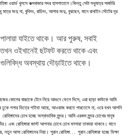
্গা ওয়ার্ড খুলসে কক্সবাজার সদর হাসপাতালে।কিন্তু সেটা শুধুমাত্র সার্জারি
মাত্র মংদু না, বুথিদং, রাচিদং, আপার মংদু, বুঝছেন, মানে রাখাইন স্টেটের দূর
ুরা পালায়া যাইতে থাকে। আর পুরুষ, সবাই
ন তখন ওইখানেই ছটফট করতে থাকে এবং
গুলিবিদ্ধ অবস্থায় দৌড়াইতে থাকে।
নিজের কোলের বাচ্চাকে টেনে নিয়ে আগুনে ফেলে দিসে, এরা ছাড়া কাউকে আমি
ন্টার ঢুকে গলার ভিত্রে গাইথা আছে, আওয়াজ করতে পারতেসে না, ওরে যখন আপনি
রোহিঙ্গাদের চোখ হচ্ছে অস্বাভাবিক সুন্দর। আমি এরকম সুন্দর চোখের মানুষ
 গভীর। এবং রোহিঙ্গারা জাস্ট আপনার চোখে চোখ ফালায়া তাকায়া থাকবে। মানে
তুন আসা রোহিঙ্গাদের নিয়া। পুরান রোহিঙ্গা. . . পুরান রোহিঙ্গারা হচ্ছে ভিক্ষা