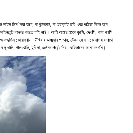
াইন মিস হৈয়া যাবে, না বুইজ্জাই, না শুইন্যাই ছবি-খবর পাঠায়া দিতে হবে
াসাইনমেন্ট কাভার করতে যাই নাই। আমি আমার মতো ঘুরসি, দেখসি, কথা বলসি।
, নাইক্ষ্যংছড়ির কোনারপাড়া, উখিয়ার আঞ্জুমান পাড়ায়, টেকনাফের দিকে যাওয়ার পথে
, বালু খালি, পালংখালি, হ্নীলা, এইসব পয়েন্ট দিয়া রোহিঙ্গাদের আসা দেখসি।