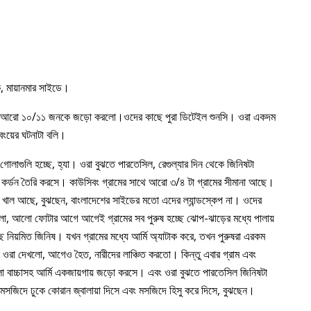
িকে, মায়ানমার সাইডে।
। ও আরো ১০/১১ জনকে জড়ো করলো।ওদের কাছে পুরা ডিটেইল শুনসি। ওরা একদম
বংয়ের ঘটনাটা বলি।
গোলাগুলি হচ্ছে, হ্যা। ওরা বুঝতে পারতেসিল, রেগুল্যার দিন থেকে জিনিষটা
কর্ডন তৈরি করসে। কাউসিবং গ্রামের সাথে আরো ৩/৪ টা গ্রামের সীমানা আছে।
টু, খাল আছে, বুঝছেন, বাংলাদেশের সাইডের মতো এদের ল্যান্ডস্কেপ না। ওদের
লা, আলো ফোটার আগে আগেই গ্রামের সব পুরুষ হচ্ছে ঝোপ-ঝাড়ের মধ্যে পালায়
ে নিয়মিত জিনিষ। যখন গ্রামের মধ্যে আর্মি অ্যাটাক করে, তখন পুরুষরা এরকম
ো ওরা দেখলো, আগেও হৈত, নারীদের লাঞ্চিত করতো। কিন্তু এবার গ্রাম এবং
া বাচ্চাসহ আর্মি একজায়গায় জড়ো করসে। এবং ওরা বুঝতে পারতেসিল জিনিষটা
মসজিদে ঢুকে কোরান জ্বালায়া দিসে এবং মসজিদে হিসু করে দিসে, বুঝছেন।