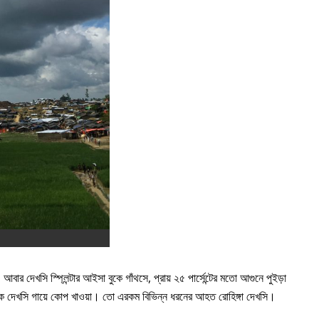
র দেখসি স্প্লিন্টার আইসা বুকে গাঁথসে, প্রায় ২৫ পার্সেন্টের মতো আগুনে পুইড়া
চাকে দেখসি গায়ে কোপ খাওয়া। তো এরকম বিভিন্ন ধরনের আহত রোহিঙ্গা দেখসি।