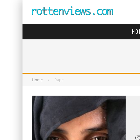
HO
Home
Rape
লে