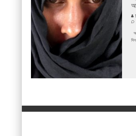
আম
S
আল
দিন