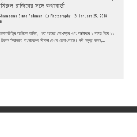
িরুল রাজিবের সঙ্গে কথাবার্তা
hameema Binte Rahman
Photography
January 25, 2018
0
োকচিত্রি আমিরুল রাজিব, গত বছরের সেপ্টেম্বর এবং অক্টোবরে ২ দফায় গিয়ে ২২
 ছিলেন মিয়ানমার-বাংলাদেশের সীমানা রেখার জেলাগুলাতে। নদী-সমুদ্র-জঙ্গল,
...