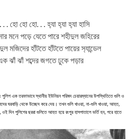
 হো হো হো. . . হ‍্যা হ‍্যা হ‍্যা হাসি
ার মনে পড়ে যেতে পারে শহীদুল জহিরের
দুল মজিদের হাঁটতে হাঁটতে পায়ের স‍্যান্ডেল
ক ঝাঁ ঝাঁ শব্দের জগতে ঢুকে পড়ার
ং পুলিশ এক তরফাভাবে স্থানীয় ইউনিয়ন পরিষদ চেয়ারম্যানের উপস্থিতিতে গুলি ও
ঙ্গালিদের ঘরবাড়ি থেকে উচ্ছেদ করে দেয়। তখন গুলি খাওয়া, না-গুলি খাওয়া, আহত,
 ওই দিন পুলিশের ছররা গুলিতে আহত হয়ে রংপুর হাসপাতালে ভর্তি হন, পরে হাতে