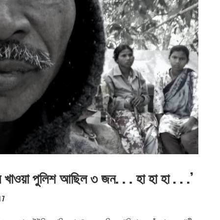
াওয়া পুলিশ আছিল ৩ জন. . . হা হা হা . . .’
17