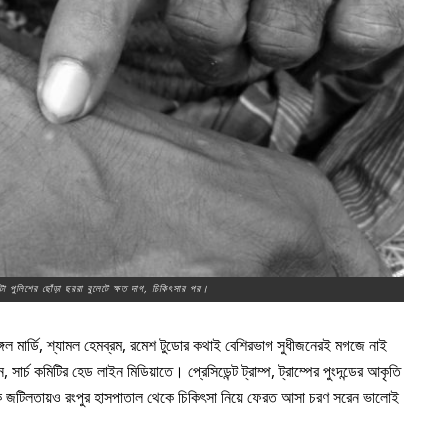
টা পুলিশের ছোঁড়া ছররা বুলেটে ক্ষত দাগ, চিকিৎসার পর।
গল মার্ডি, শ্যামল হেমব্রম, রমেশ টুডোর কথাই বেশিরভাগ সুধীজনেরই মগজে নাই
, সার্চ কমিটির হেড লাইন মিডিয়াতে। প্রেসিডেন্ট ট্রাম্প, ট্রাম্পের পুংদন্ডের আকৃতি
ৈশ্বিক জটিলতায়ও রংপুর হাসপাতাল থেকে চিকিৎসা নিয়ে ফেরত আসা চরণ সরেন ভালোই