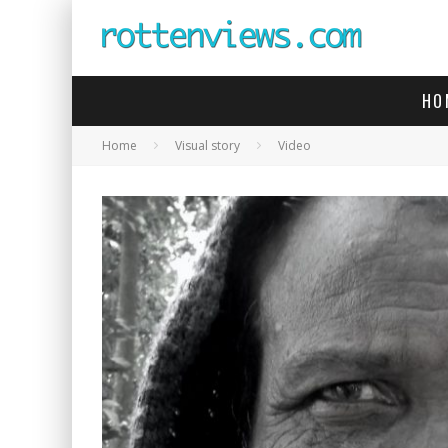
HO
Home
Visual story
Video