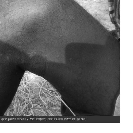
ছররা বুলেটের ক্ষত-দাগ। তিনি বলছিলেন, পায়ে ভর দিয়ে হাঁটতে কষ্ট হয় তার।