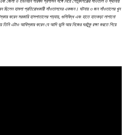
এবং জেলা ও ইউনিয়ন পরিষদ প্রশাসন সঙ্গে নিয়ে গোবিন্দগঞ্জের সাঁওতাল ও স্থানীয়
সরেন ছিলেন হামলা প্রতিরোধকারী সাঁওতালদের একজন। ঘটনায় ৩ জন সাঁওতালের খুন
ার করেন সরকারি হাসপাতালের শয‍্যায়, গুলিবিদ্ধ এবং হাতে হাতকড়া লাগানো
য় তিনি এটাও আবিস্কার করেন যে আদি ভূমি আর নিজের ঘরটুকু রক্ষা করতে গিয়ে