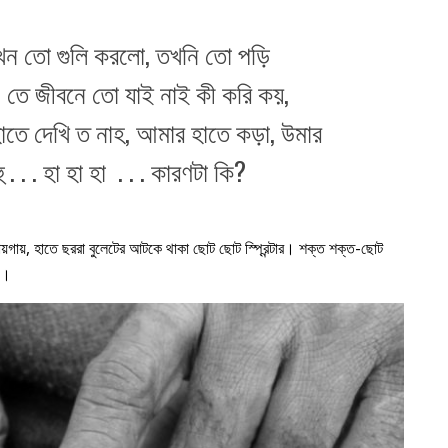
খন তো গুলি করলো, তখনি তো পড়ি
 তে জীবনে তো যাই নাই কী করি কয়,
াতে দেখি ত নাহ, আমার হাতে কড়া, উমার
ু . . . হা হা হা
. . . কারণটা কি?
জায়গায়, হাতে ছররা বুলেটের আটকে থাকা ছোট ছোট স্প্রিন্টার। শক্ত শক্ত-ছোট
য়।