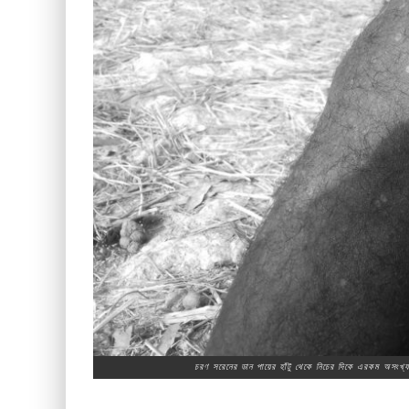
চরণ সরেনের ডান পায়ের হাঁটু থেকে নিচের দিকে এরকম অসংখ্য 