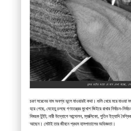
ধুসর ডটের মতো যে দাগ দেখা যাচ্ছে, সে
চরণ সরেনের নাম অবশ্য ভুলে যাওয়ারই কথা। গুলি খেয়ে মরে যাওয়া মঙ্
হয়ে গেছে, যেহেতু চলছে গণতন্ত্রের মুখোশ জিইয়ে রাখার নির্বাচন-নির্বাচন
বিষয়ক টুইট, নারী উদ্যোগে আন্দোলন, ম্যাক্সিকো, পুতিন ইত্যাদি ব
আছেন। সেটাই তার জীবনে প্রথম হাসপাতালের অভিজ্ঞতা।